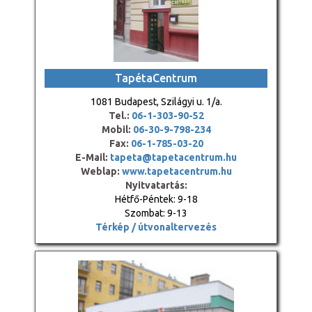
TapétaCentrum
1081 Budapest, Szilágyi u. 1/a.
Tel.:
06-1-303-90-52
Mobil:
06-30-9-798-234
Fax:
06-1-785-03-20
E-Mail:
tapeta@tapetacentrum.hu
Weblap:
www.tapetacentrum.hu
Nyitvatartás:
Hétfő-Péntek: 9-18
Szombat: 9-13
Térkép / útvonaltervezés