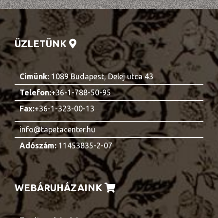
ÜZLETÜNK
Címünk:
1089 Budapest, Delej utca 43
Telefon:
+36-1-788-50-95
Fax:
+36-1-323-00-13
info@tapetacenter.hu
Adószám:
11453835-2-07
WEBÁRUHÁZAINK