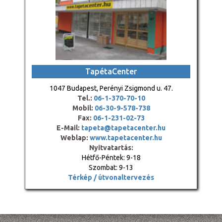
TapétaCenter
1047 Budapest, Perényi Zsigmond u. 47.
Tel.:
06-1-370-70-10
Mobil:
06-30-9-578-738
Fax:
06-1-231-02-73
E-Mail:
tapeta@tapetacenter.hu
Weblap:
www.tapetacenter.hu
Nyitvatartás:
Hétfő-Péntek: 9-18
Szombat: 9-13
Térkép / útvonaltervezés