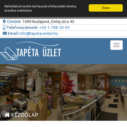
Weboldalunk cookie-kat használ a felhasználói élmény
Értem
növelése érdekében
Címünk:
1089 Budapest, Delej utca 43.
Telefonszámunk:
+36-1-788-50-95
Email:
info@tapetacenter.hu
Toggl
navig
KEZDŐLAP