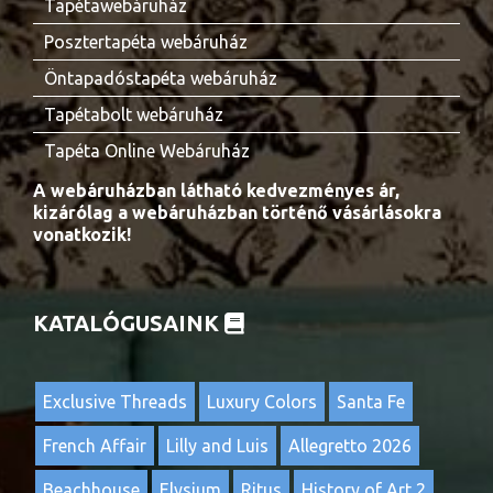
Tapétawebáruház
Posztertapéta webáruház
Öntapadóstapéta webáruház
Tapétabolt webáruház
Tapéta Online Webáruház
A webáruházban látható kedvezményes ár,
kizárólag a webáruházban történő vásárlásokra
vonatkozik!
KATALÓGUSAINK
Exclusive Threads
Luxury Colors
Santa Fe
French Affair
Lilly and Luis
Allegretto 2026
Beachhouse
Elysium
Ritus
History of Art 2