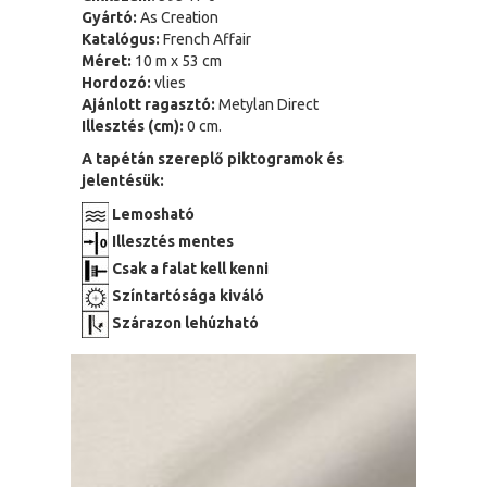
Gyártó:
As Creation
Katalógus:
French Affair
Méret:
10 m x 53 cm
Hordozó:
vlies
Ajánlott ragasztó:
Metylan Direct
Illesztés (cm):
0 cm.
A tapétán szereplő piktogramok és
jelentésük:
Lemosható
Illesztés mentes
Csak a falat kell kenni
Színtartósága kiváló
Szárazon lehúzható