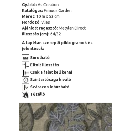
Gyártó:
As Creation
Katalógus:
Famous Garden
Méret:
10 m x 53 cm
Hordozó:
vlies
Ajánlott ragasztó:
Metylan Direct
Illesztés (cm):
64/32
A tapétán szereplő piktogramok és
jelentésük:
Súrolható
Eltolt illesztés
Csak a falat kell kenni
Színtartósága kiváló
Szárazon lehúzható
Tűzálló