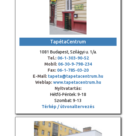
TapétaCentrum
1081 Budapest, Szilágyi u. 1/a.
Tel.:
06-1-303-90-52
Mobil:
06-30-9-798-234
Fax:
06-1-785-03-20
E-Mail:
tapeta@tapetacentrum.hu
Weblap:
www.tapetacentrum.hu
Nyitvatartás:
Hétfő-Péntek: 9-18
Szombat: 9-13
Térkép / útvonaltervezés