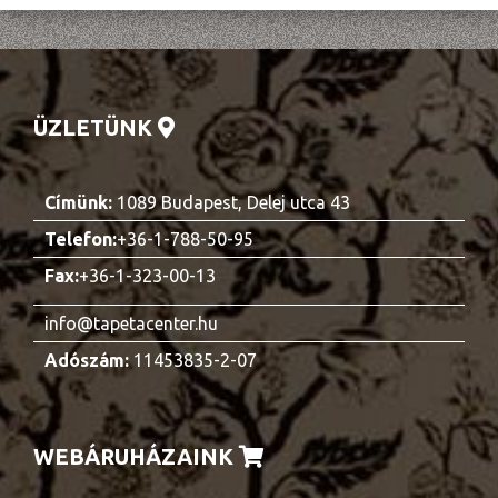
ÜZLETÜNK
Címünk:
1089 Budapest, Delej utca 43
Telefon:
+36-1-788-50-95
Fax:
+36-1-323-00-13
info@tapetacenter.hu
Adószám:
11453835-2-07
WEBÁRUHÁZAINK