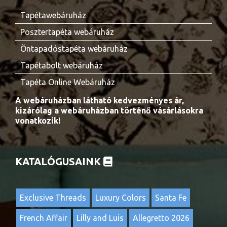
Tapétawebáruház
Posztertapéta webáruház
Öntapadóstapéta webáruház
Tapétabolt webáruház
Tapéta Online Webáruház
A webáruházban látható kedvezményes ár,
kizárólag a webáruházban történő vásárlásokra
vonatkozik!
KATALÓGUSAINK
Exclusive Threads
Luxury Colors
Santa Fe
French Affair
Lilly and Luis
Allegretto 2026