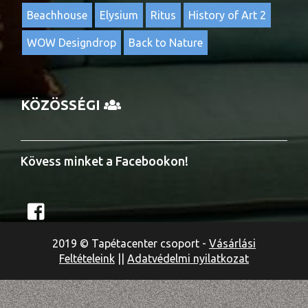
Beachhouse
Elysium
Ritus
History of Art 2
WOW Designdrop
Back to Nature
KÖZÖSSÉGI
Kövess minket a Facebookon!
2019 © Tapétacenter csoport -
Vásárlási
Feltételeink
||
Adatvédelmi nyilatkozat