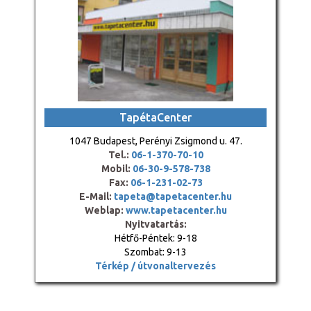
TapétaCenter
1047 Budapest, Perényi Zsigmond u. 47.
Tel.:
06-1-370-70-10
Mobil:
06-30-9-578-738
Fax:
06-1-231-02-73
E-Mail:
tapeta@tapetacenter.hu
Weblap:
www.tapetacenter.hu
Nyitvatartás:
Hétfő-Péntek: 9-18
Szombat: 9-13
Térkép / útvonaltervezés