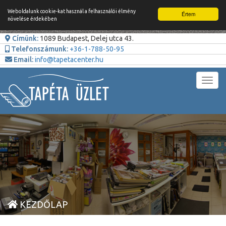
Weboldalunk cookie-kat használ a felhasználói élmény
Értem
növelése érdekében
Címünk:
1089 Budapest, Delej utca 43.
Telefonszámunk:
+36-1-788-50-95
Email:
info@tapetacenter.hu
Toggl
navig
KEZDŐLAP