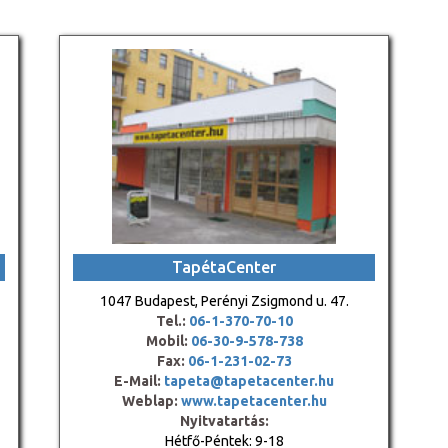
TapétaCenter
1047 Budapest, Perényi Zsigmond u. 47.
Tel.:
06-1-370-70-10
Mobil:
06-30-9-578-738
Fax:
06-1-231-02-73
E-Mail:
tapeta@tapetacenter.hu
Weblap:
www.tapetacenter.hu
Nyitvatartás:
Hétfő-Péntek: 9-18