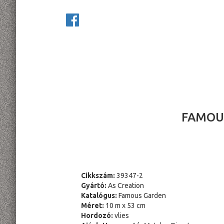
FAMOUS
Cikkszám:
39347-2
Gyártó:
As Creation
Katalógus:
Famous Garden
Méret:
10 m x 53 cm
Hordozó:
vlies