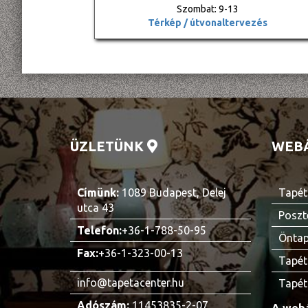
Szombat: 9-13
Térkép / útvonaltervezés
ÜZLETÜNK
WEB
Címünk:
1089 Budapest, Delej
Tapét
utca 43
Poszt
Telefon:
+36-1-788-50-95
Öntap
Fax:
+36-1-323-00-13
Tapét
info@tapetacenter.hu
Tapét
Adószám:
11453835-2-07