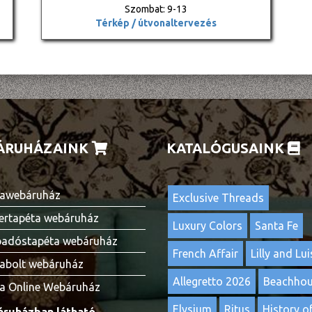
Szombat: 9-13
Térkép / útvonaltervezés
ÁRUHÁZAINK
KATALÓGUSAINK
awebáruház
Exclusive Threads
ertapéta webáruház
Luxury Colors
Santa Fe
adóstapéta webáruház
French Affair
Lilly and Lui
abolt webáruház
Allegretto 2026
Beachho
a Online Webáruház
Elysium
Ritus
History of