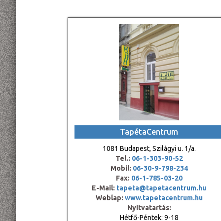
TapétaCentrum
1081 Budapest, Szilágyi u. 1/a.
Tel.:
06-1-303-90-52
Mobil:
06-30-9-798-234
Fax:
06-1-785-03-20
E-Mail:
tapeta@tapetacentrum.hu
Weblap:
www.tapetacentrum.hu
Nyitvatartás:
Hétfő-Péntek: 9-18