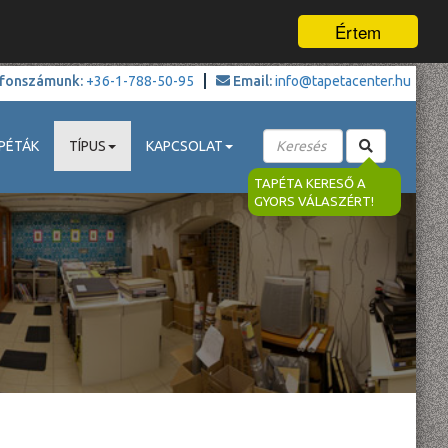
Értem
fonszámunk:
+36-1-788-50-95
Email:
info@tapetacenter.hu
PÉTÁK
TÍPUS
KAPCSOLAT
TAPÉTA KERESŐ A
GYORS VÁLASZÉRT!