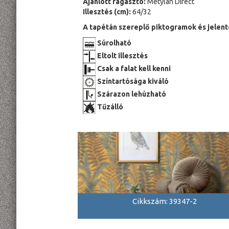
Ajánlott ragasztó:
Metylan Direct
Illesztés (cm):
64/32
A tapétán szereplő piktogramok és jelent
Súrolható
Eltolt illesztés
Csak a falat kell kenni
Színtartósága kiváló
Szárazon lehúzható
Tűzálló
Cikkszám: 39347-2