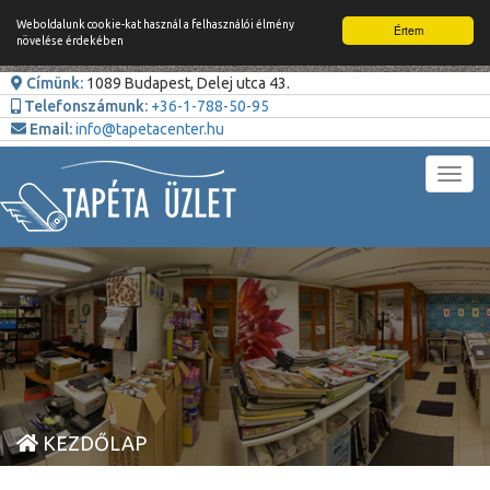
Weboldalunk cookie-kat használ a felhasználói élmény
Értem
növelése érdekében
Címünk:
1089 Budapest, Delej utca 43.
Telefonszámunk:
+36-1-788-50-95
Email:
info@tapetacenter.hu
Toggl
navig
KEZDŐLAP