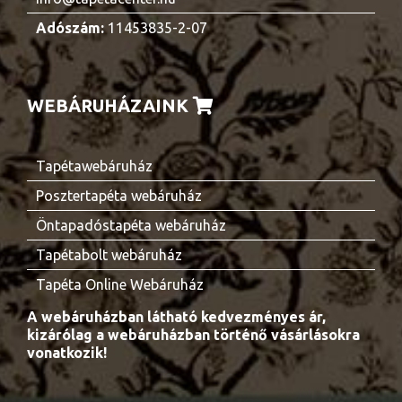
Adószám:
11453835-2-07
WEBÁRUHÁZAINK
Tapétawebáruház
Posztertapéta webáruház
Öntapadóstapéta webáruház
Tapétabolt webáruház
Tapéta Online Webáruház
A webáruházban látható kedvezményes ár,
kizárólag a webáruházban történő vásárlásokra
vonatkozik!