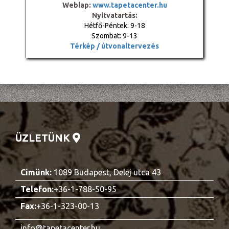
Weblap:
www.tapetacenter.hu
Nyitvatartás:
Hétfő-Péntek: 9-18
Szombat: 9-13
Térkép / útvonaltervezés
ÜZLETÜNK
Címünk:
1089 Budapest, Delej utca 43
Telefon:
+36-1-788-50-95
Fax:
+36-1-323-00-13
info@tapetacenter.hu