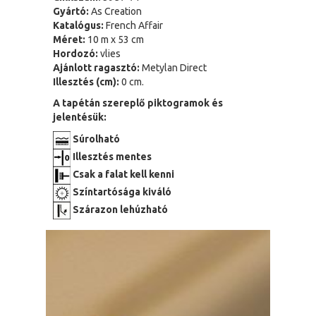
Gyártó:
As Creation
Katalógus:
French Affair
Méret:
10 m x 53 cm
Hordozó:
vlies
Ajánlott ragasztó:
Metylan Direct
Illesztés (cm):
0 cm.
A tapétán szereplő piktogramok és
jelentésük:
Súrolható
Illesztés mentes
Csak a falat kell kenni
Színtartósága kiváló
Szárazon lehúzható