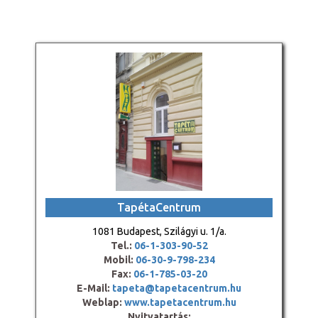
TapétaCentrum
1081 Budapest, Szilágyi u. 1/a.
Tel.:
06-1-303-90-52
Mobil:
06-30-9-798-234
Fax:
06-1-785-03-20
E-Mail:
tapeta@tapetacentrum.hu
Weblap:
www.tapetacentrum.hu
Nyitvatartás: