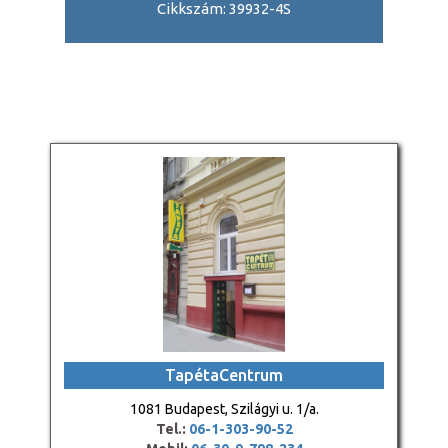
Cikkszám: 39932-4S
TapétaCentrum
1081 Budapest, Szilágyi u. 1/a.
Tel.:
06-1-303-90-52