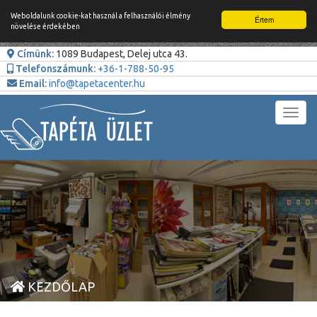
Weboldalunk cookie-kat használ a felhasználói élmény
Értem
növelése érdekében
Címünk:
1089 Budapest, Delej utca 43.
Telefonszámunk:
+36-1-788-50-95
Email:
info@tapetacenter.hu
Toggl
navig
KEZDŐLAP