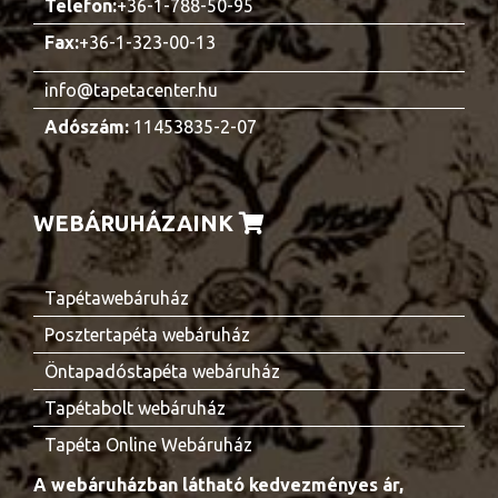
Telefon:
+36-1-788-50-95
Fax:
+36-1-323-00-13
info@tapetacenter.hu
Adószám:
11453835-2-07
WEBÁRUHÁZAINK
Tapétawebáruház
Posztertapéta webáruház
Öntapadóstapéta webáruház
Tapétabolt webáruház
Tapéta Online Webáruház
A webáruházban látható kedvezményes ár,