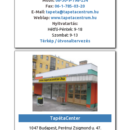
Mobil:
06-30-9-798-234
Fax:
06-1-785-03-20
E-Mail:
tapeta@tapetacentrum.hu
Weblap:
www.tapetacentrum.hu
Nyitvatartás:
Hétfő-Péntek: 9-18
Szombat: 9-13
Térkép / útvonaltervezés
TapétaCenter
1047 Budapest, Perényi Zsigmond u. 47.