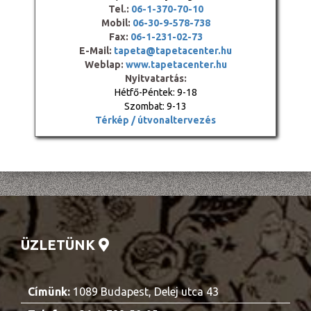
Tel.:
06-1-370-70-10
Mobil:
06-30-9-578-738
Fax:
06-1-231-02-73
E-Mail:
tapeta@tapetacenter.hu
Weblap:
www.tapetacenter.hu
Nyitvatartás:
Hétfő-Péntek: 9-18
Szombat: 9-13
Térkép / útvonaltervezés
ÜZLETÜNK
Címünk:
1089 Budapest, Delej utca 43