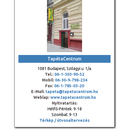
TapétaCentrum
1081 Budapest, Szilágyi u. 1/a.
Tel.:
06-1-303-90-52
Mobil:
06-30-9-798-234
Fax:
06-1-785-03-20
E-Mail:
tapeta@tapetacentrum.hu
Weblap:
www.tapetacentrum.hu
Nyitvatartás:
Hétfő-Péntek: 9-18
Szombat: 9-13
Térkép / útvonaltervezés