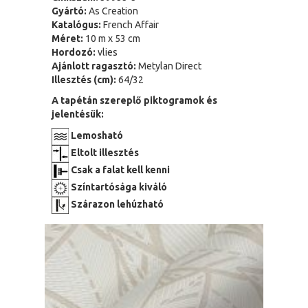
Gyártó:
As Creation
Katalógus:
French Affair
Méret:
10 m x 53 cm
Hordozó:
vlies
Ajánlott ragasztó:
Metylan Direct
Illesztés (cm):
64/32
A tapétán szereplő piktogramok és
jelentésük:
Lemosható
Eltolt illesztés
Csak a falat kell kenni
Színtartósága kiváló
Szárazon lehúzható