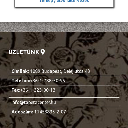
Térkép / útvonaltervezés
ÜZLETÜNK
Címünk:
1089 Budapest, Delej utca 43
Telefon:
+36-1-788-50-95
Fax:
+36-1-323-00-13
info@tapetacenter.hu
Adószám:
11453835-2-07