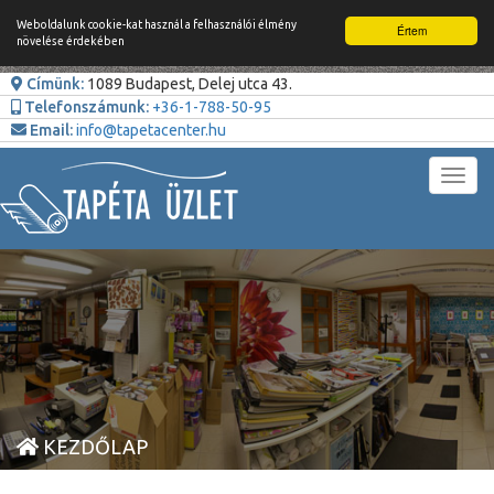
Weboldalunk cookie-kat használ a felhasználói élmény
Értem
növelése érdekében
Címünk:
1089 Budapest, Delej utca 43.
Telefonszámunk:
+36-1-788-50-95
Email:
info@tapetacenter.hu
Toggl
navig
KEZDŐLAP