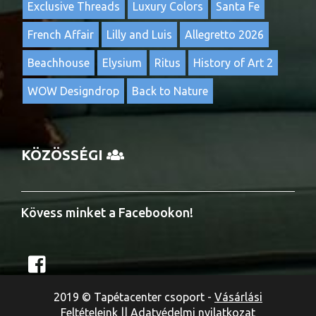
Exclusive Threads
Luxury Colors
Santa Fe
French Affair
Lilly and Luis
Allegretto 2026
Beachhouse
Elysium
Ritus
History of Art 2
WOW Designdrop
Back to Nature
KÖZÖSSÉGI
Kövess minket a Facebookon!
2019 © Tapétacenter csoport -
Vásárlási
Feltételeink
||
Adatvédelmi nyilatkozat