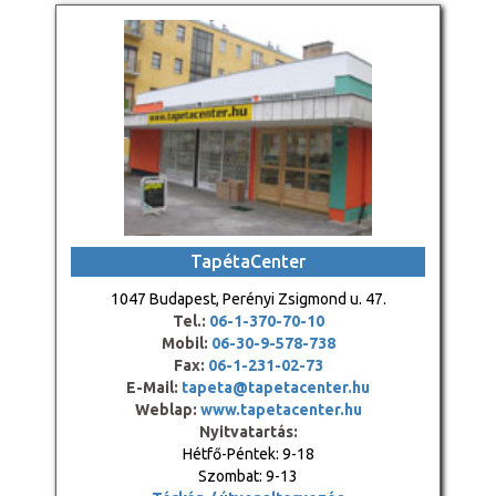
TapétaCenter
1047 Budapest, Perényi Zsigmond u. 47.
Tel.:
06-1-370-70-10
Mobil:
06-30-9-578-738
Fax:
06-1-231-02-73
E-Mail:
tapeta@tapetacenter.hu
Weblap:
www.tapetacenter.hu
Nyitvatartás:
Hétfő-Péntek: 9-18
Szombat: 9-13