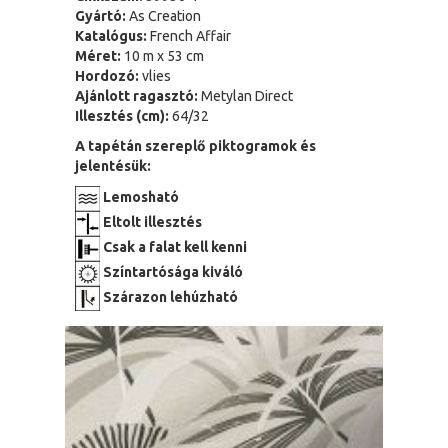
Gyártó:
As Creation
Katalógus:
French Affair
Méret:
10 m x 53 cm
Hordozó:
vlies
Ajánlott ragasztó:
Metylan Direct
Illesztés (cm):
64/32
A tapétán szereplő piktogramok és
jelentésük:
Lemosható
Eltolt illesztés
Csak a falat kell kenni
Színtartósága kiváló
Szárazon lehúzható