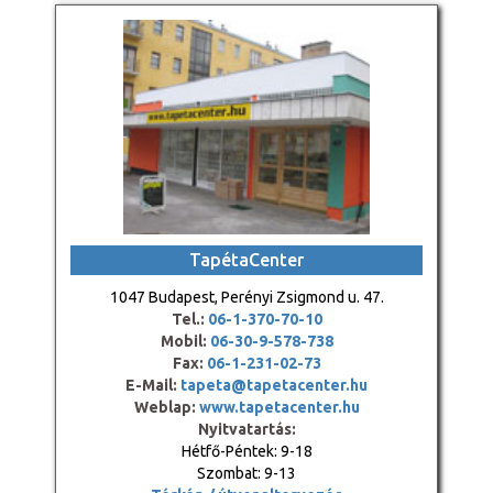
TapétaCenter
1047 Budapest, Perényi Zsigmond u. 47.
Tel.:
06-1-370-70-10
Mobil:
06-30-9-578-738
Fax:
06-1-231-02-73
E-Mail:
tapeta@tapetacenter.hu
Weblap:
www.tapetacenter.hu
Nyitvatartás:
Hétfő-Péntek: 9-18
Szombat: 9-13