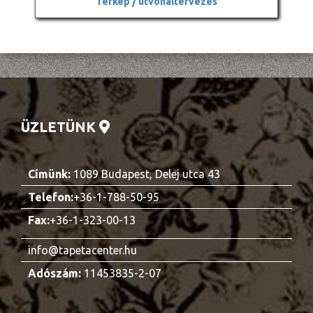
Térkép / útvonaltervezés
ÜZLETÜNK
Címünk:
1089 Budapest, Delej utca 43
Telefon:
+36-1-788-50-95
Fax:
+36-1-323-00-13
info@tapetacenter.hu
Adószám:
11453835-2-07