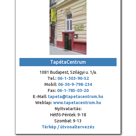
TapétaCentrum
1081 Budapest, Szilágyi u. 1/a.
Tel.:
06-1-303-90-52
Mobil:
06-30-9-798-234
Fax:
06-1-785-03-20
E-Mail:
tapeta@tapetacentrum.hu
Weblap:
www.tapetacentrum.hu
Nyitvatartás:
Hétfő-Péntek: 9-18
Szombat: 9-13
Térkép / útvonaltervezés