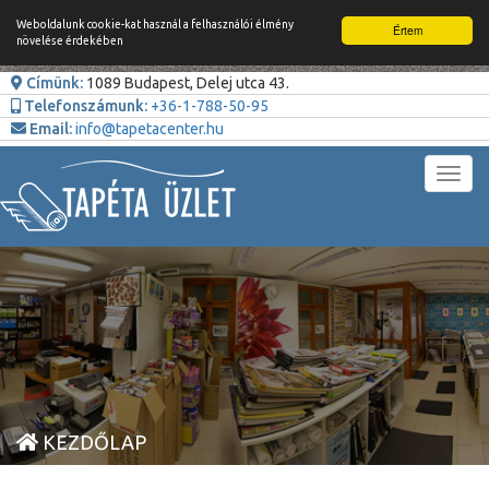
Weboldalunk cookie-kat használ a felhasználói élmény
Értem
növelése érdekében
Címünk:
1089 Budapest, Delej utca 43.
Telefonszámunk:
+36-1-788-50-95
Email:
info@tapetacenter.hu
Toggl
navig
KEZDŐLAP