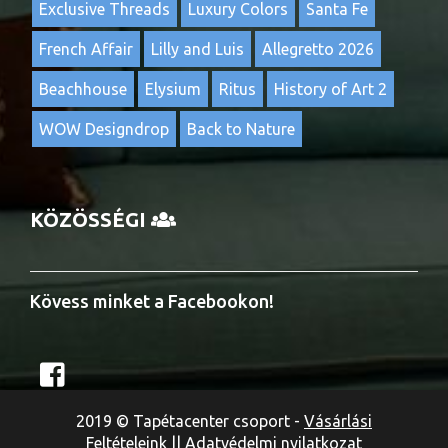
Exclusive Threads
Luxury Colors
Santa Fe
French Affair
Lilly and Luis
Allegretto 2026
Beachhouse
Elysium
Ritus
History of Art 2
WOW Designdrop
Back to Nature
KÖZÖSSÉGI
Kövess minket a Facebookon!
2019 © Tapétacenter csoport -
Vásárlási
Feltételeink
||
Adatvédelmi nyilatkozat