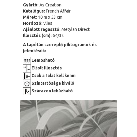
Gyártó:
As Creation
Katalógus:
French Affair
Méret:
10 m x 53 cm
Hordozó:
vlies
Ajánlott ragasztó:
Metylan Direct
Illesztés (cm):
64/32
A tapétán szereplő piktogramok és
jelentésük:
Lemosható
Eltolt illesztés
Csak a falat kell kenni
Színtartósága kiváló
Szárazon lehúzható