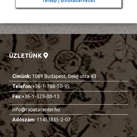
Térkép / útvonaltervezés
ÜZLETÜNK
Címünk:
1089 Budapest, Delej utca 43
Telefon:
+36-1-788-50-95
Fax:
+36-1-323-00-13
info@tapetacenter.hu
Adószám:
11453835-2-07