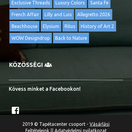
Exclusive Threads
Luxury Colors
Santa Fe
French Affair
Lilly and Luis
Allegretto 2026
Beachhouse
Elysium
Ritus
History of Art 2
WOW Designdrop
Back to Nature
KÖZÖSSÉGI
Kövess minket a Facebookon!
2019 © Tapétacenter csoport -
Vásárlási
Feltételeink
||
Adatvédelmi nyilatkozat