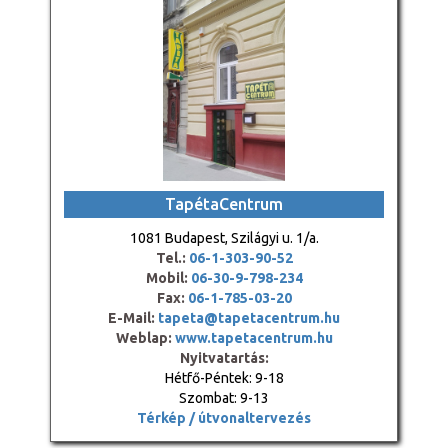
TapétaCentrum
1081 Budapest, Szilágyi u. 1/a.
Tel.:
06-1-303-90-52
Mobil:
06-30-9-798-234
Fax:
06-1-785-03-20
E-Mail:
tapeta@tapetacentrum.hu
Weblap:
www.tapetacentrum.hu
Nyitvatartás:
Hétfő-Péntek: 9-18
Szombat: 9-13
Térkép / útvonaltervezés