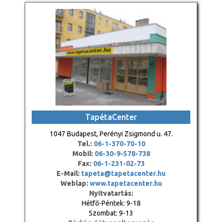
TapétaCenter
1047 Budapest, Perényi Zsigmond u. 47.
Tel.:
06-1-370-70-10
Mobil:
06-30-9-578-738
Fax:
06-1-231-02-73
E-Mail:
tapeta@tapetacenter.hu
Weblap:
www.tapetacenter.hu
Nyitvatartás:
Hétfő-Péntek: 9-18
Szombat: 9-13