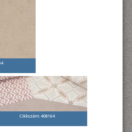
64
Cikkszám: 408164