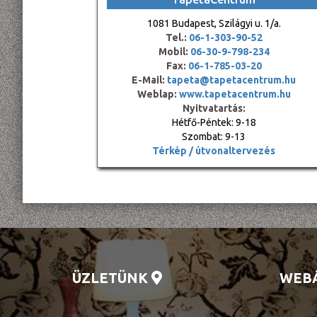
1081 Budapest, Szilágyi u. 1/a.
Tel.:
06-1-303-90-52
Mobil:
06-30-9-798-234
Fax:
06-1-785-03-20
E-Mail:
tapeta@tapetacentrum.hu
Weblap:
www.tapetacentrum.hu
Nyitvatartás:
Hétfő-Péntek: 9-18
Szombat: 9-13
Térkép / útvonaltervezés
ÜZLETÜNK
WEB