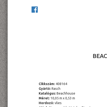
BEAC
Cikkszám:
408164
Gyártó:
Rasch
Katalógus:
Beachhouse
Méret:
10,05 m x 0,53 m
Hordozó:
vlies