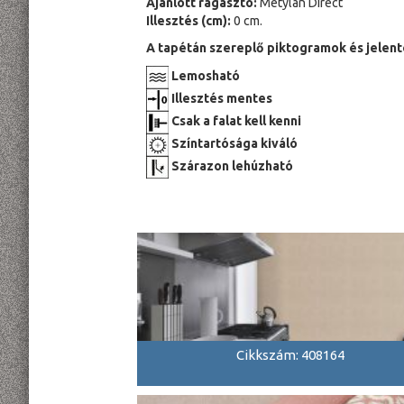
Ajánlott ragasztó:
Metylan Direct
Illesztés (cm):
0 cm.
A tapétán szereplő piktogramok és jelent
Lemosható
Illesztés mentes
Csak a falat kell kenni
Színtartósága kiváló
Szárazon lehúzható
Cikkszám: 408164