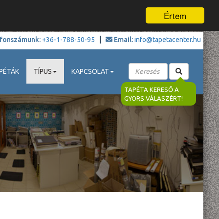
Értem
fonszámunk:
+36-1-788-50-95
Email:
info@tapetacenter.hu
PÉTÁK
TÍPUS
KAPCSOLAT
TAPÉTA KERESŐ A
GYORS VÁLASZÉRT!