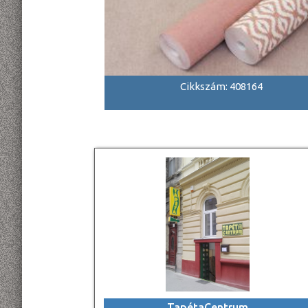
Cikkszám: 408164
TapétaCentrum