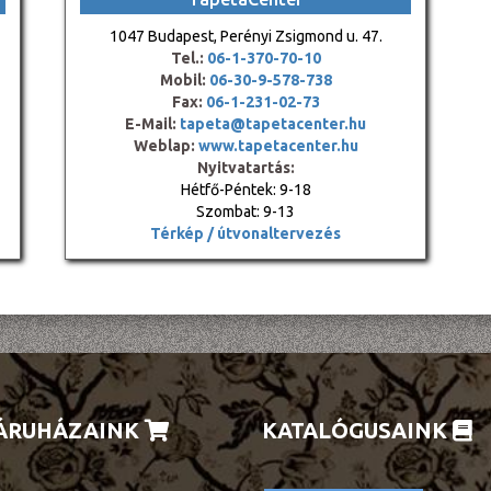
1047 Budapest, Perényi Zsigmond u. 47.
Tel.:
06-1-370-70-10
Mobil:
06-30-9-578-738
Fax:
06-1-231-02-73
E-Mail:
tapeta@tapetacenter.hu
Weblap:
www.tapetacenter.hu
Nyitvatartás:
Hétfő-Péntek: 9-18
Szombat: 9-13
Térkép / útvonaltervezés
ÁRUHÁZAINK
KATALÓGUSAINK