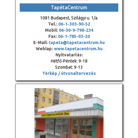
TapétaCentrum
1081 Budapest, Szilágyi u. 1/a.
Tel.:
06-1-303-90-52
Mobil:
06-30-9-798-234
Fax:
06-1-785-03-20
E-Mail:
tapeta@tapetacentrum.hu
Weblap:
www.tapetacentrum.hu
Nyitvatartás:
Hétfő-Péntek: 9-18
Szombat: 9-13
Térkép / útvonaltervezés