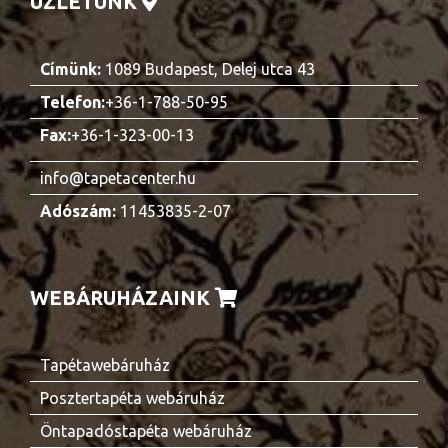
ÜZLETÜNK
Címünk:
1089 Budapest, Delej utca 43
Telefon:
+36-1-788-50-95
Fax:
+36-1-323-00-13
info@tapetacenter.hu
Adószám:
11453835-2-07
WEBÁRUHÁZAINK
Tapétawebáruház
Posztertapéta webáruház
Öntapadóstapéta webáruház