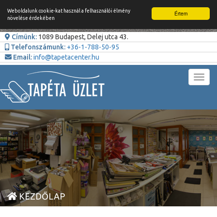
Weboldalunk cookie-kat használ a felhasználói élmény
Értem
növelése érdekében
Címünk:
1089 Budapest, Delej utca 43.
Telefonszámunk:
+36-1-788-50-95
Email:
info@tapetacenter.hu
Toggl
navig
KEZDŐLAP