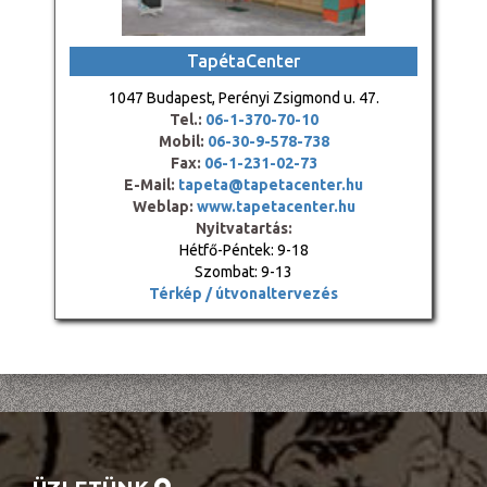
TapétaCenter
1047 Budapest, Perényi Zsigmond u. 47.
Tel.:
06-1-370-70-10
Mobil:
06-30-9-578-738
Fax:
06-1-231-02-73
E-Mail:
tapeta@tapetacenter.hu
Weblap:
www.tapetacenter.hu
Nyitvatartás:
Hétfő-Péntek: 9-18
Szombat: 9-13
Térkép / útvonaltervezés