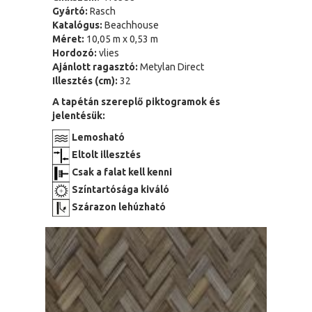
Gyártó:
Rasch
Katalógus:
Beachhouse
Méret:
10,05 m x 0,53 m
Hordozó:
vlies
Ajánlott ragasztó:
Metylan Direct
Illesztés (cm):
32
A tapétán szereplő piktogramok és
jelentésük:
Lemosható
Eltolt illesztés
Csak a falat kell kenni
Színtartósága kiváló
Szárazon lehúzható