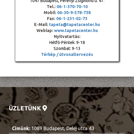
1047 Budapest, Perényi Zsigmond u. 47.
Tel.:
06-1-370-70-10
Mobil:
06-30-9-578-738
Fax:
06-1-231-02-73
E-Mail:
tapeta@tapetacenter.hu
Weblap:
www.tapetacenter.hu
Nyitvatartás:
Hétfő-Péntek: 9-18
Szombat: 9-13
Térkép / útvonaltervezés
ÜZLETÜNK
Címünk:
1089 Budapest, Delej utca 43