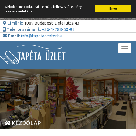
Weboldalunk cookie-kat használ a felhasználói élmény
Értem
növelése érdekében
Címünk:
1089 Budapest, Delej utca 43.
Telefonszámunk:
+36-1-788-50-95
Email:
info@tapetacenter.hu
Toggl
navig
KEZDŐLAP