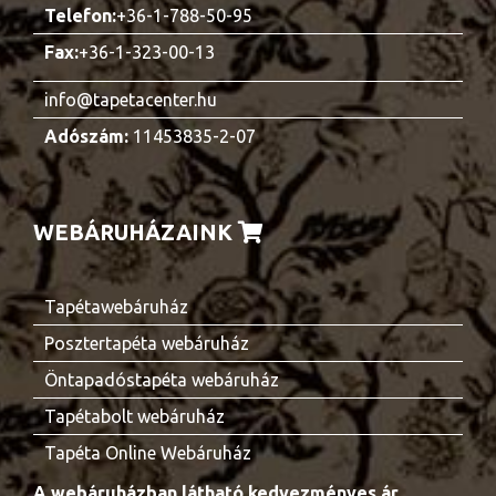
Telefon:
+36-1-788-50-95
Fax:
+36-1-323-00-13
info@tapetacenter.hu
Adószám:
11453835-2-07
WEBÁRUHÁZAINK
Tapétawebáruház
Posztertapéta webáruház
Öntapadóstapéta webáruház
Tapétabolt webáruház
Tapéta Online Webáruház
A webáruházban látható kedvezményes ár,