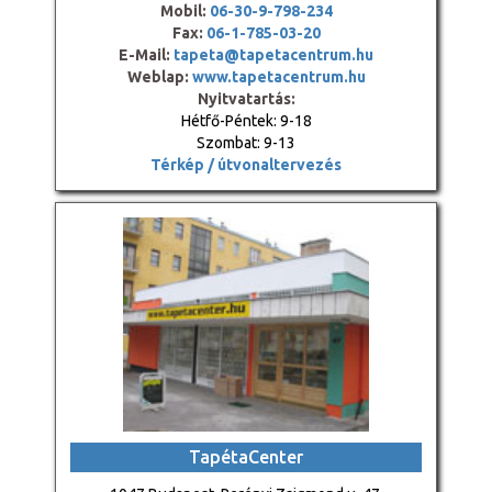
Mobil:
06-30-9-798-234
Fax:
06-1-785-03-20
E-Mail:
tapeta@tapetacentrum.hu
Weblap:
www.tapetacentrum.hu
Nyitvatartás:
Hétfő-Péntek: 9-18
Szombat: 9-13
Térkép / útvonaltervezés
TapétaCenter