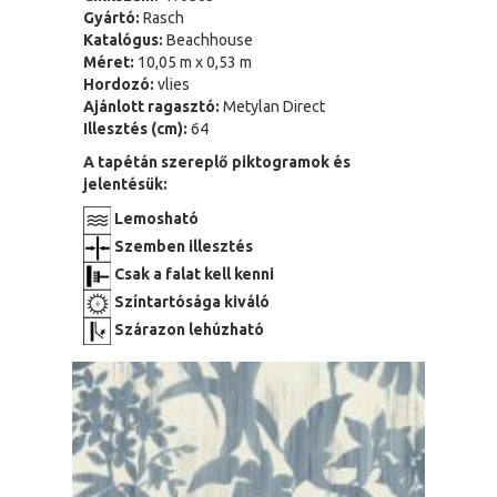
Gyártó:
Rasch
Katalógus:
Beachhouse
Méret:
10,05 m x 0,53 m
Hordozó:
vlies
Ajánlott ragasztó:
Metylan Direct
Illesztés (cm):
64
A tapétán szereplő piktogramok és
jelentésük:
Lemosható
Szemben illesztés
Csak a falat kell kenni
Színtartósága kiváló
Szárazon lehúzható