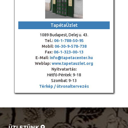
TapétaÜzlet
1089 Budapest, Delej u. 43.
Tel.:
06-1-788-50-95
Mobil:
06-30-9-578-738
Fax:
06-1-323-00-13
E-Mail:
info@tapetacenter.hu
Weblap:
www.tapetauzlet.org
Nyitvatartás:
Hétfő-Péntek: 9-18
Szombat: 9-13
Térkép / útvonaltervezés
ÜZLETÜNK