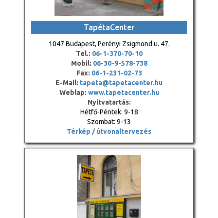
TapétaCenter
1047 Budapest, Perényi Zsigmond u. 47.
Tel.:
06-1-370-70-10
Mobil:
06-30-9-578-738
Fax:
06-1-231-02-73
E-Mail:
tapeta@tapetacenter.hu
Weblap:
www.tapetacenter.hu
Nyitvatartás:
Hétfő-Péntek: 9-18
Szombat: 9-13
Térkép / útvonaltervezés