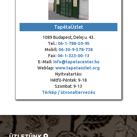
TapétaÜzlet
1089 Budapest, Delej u. 43.
Tel.:
06-1-788-50-95
Mobil:
06-30-9-578-738
Fax:
06-1-323-00-13
E-Mail:
info@tapetacenter.hu
Weblap:
www.tapetauzlet.org
Nyitvatartás:
Hétfő-Péntek: 9-18
Szombat: 9-13
Térkép / útvonaltervezés
ÜZLETÜNK