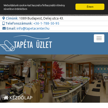
Weboldalunk cookie-kat használ a felhasználói élmény
Értem
növelése érdekében
Címünk:
1089 Budapest, Delej utca 43.
Telefonszámunk:
+36-1-788-50-95
Email:
info@tapetacenter.hu
Toggl
navig
KEZDŐLAP