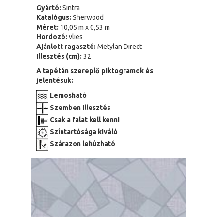
Gyártó:
Sintra
Katalógus:
Sherwood
Méret:
10,05 m x 0,53 m
Hordozó:
vlies
Ajánlott ragasztó:
Metylan Direct
Illesztés (cm):
32
A tapétán szereplő piktogramok és
jelentésük:
Lemosható
Szemben illesztés
Csak a falat kell kenni
Színtartósága kiváló
Szárazon lehúzható