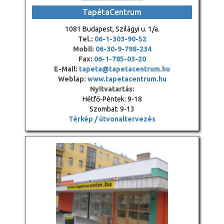
TapétaCentrum
1081 Budapest, Szilágyi u. 1/a.
Tel.:
06-1-303-90-52
Mobil:
06-30-9-798-234
Fax:
06-1-785-03-20
E-Mail:
tapeta@tapetacentrum.hu
Weblap:
www.tapetacentrum.hu
Nyitvatartás:
Hétfő-Péntek: 9-18
Szombat: 9-13
Térkép / útvonaltervezés