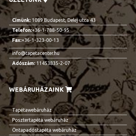
Címünk:
1089 Budapest, Delej utca 43
Telefon:
+36-1-788-50-95
Fax:
+36-1-323-00-13
info@tapetacenter.hu
Adószám:
11453835-2-07
WEBÁRUHÁZAINK
Tapétawebáruház
Posztertapéta webáruház
Öntapadóstapéta webáruház