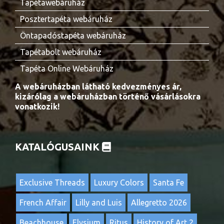
Tapétawebáruház
Posztertapéta webáruház
Öntapadóstapéta webáruház
Tapétabolt webáruház
Tapéta Online Webáruház
A webáruházban látható kedvezményes ár,
kizárólag a webáruházban történő vásárlásokra
vonatkozik!
KATALÓGUSAINK
Exclusive Threads
Luxury Colors
Santa Fe
French Affair
Lilly and Luis
Allegretto 2026
Beachhouse
Elysium
Ritus
History of Art 2