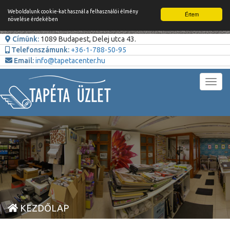
Weboldalunk cookie-kat használ a felhasználói élmény
Értem
növelése érdekében
Címünk:
1089 Budapest, Delej utca 43.
Telefonszámunk:
+36-1-788-50-95
Email:
info@tapetacenter.hu
Toggl
navig
KEZDŐLAP