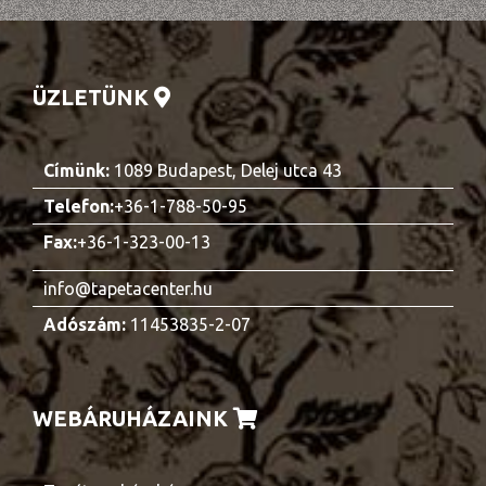
ÜZLETÜNK
Címünk:
1089 Budapest, Delej utca 43
Telefon:
+36-1-788-50-95
Fax:
+36-1-323-00-13
info@tapetacenter.hu
Adószám:
11453835-2-07
WEBÁRUHÁZAINK