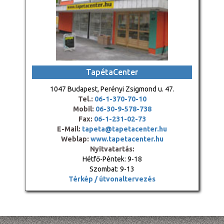
TapétaCenter
1047 Budapest, Perényi Zsigmond u. 47.
Tel.:
06-1-370-70-10
Mobil:
06-30-9-578-738
Fax:
06-1-231-02-73
E-Mail:
tapeta@tapetacenter.hu
Weblap:
www.tapetacenter.hu
Nyitvatartás:
Hétfő-Péntek: 9-18
Szombat: 9-13
Térkép / útvonaltervezés