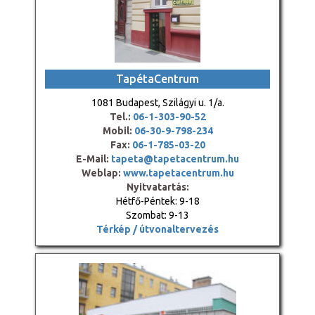
TapétaCentrum
1081 Budapest, Szilágyi u. 1/a.
Tel.:
06-1-303-90-52
Mobil:
06-30-9-798-234
Fax:
06-1-785-03-20
E-Mail:
tapeta@tapetacentrum.hu
Weblap:
www.tapetacentrum.hu
Nyitvatartás:
Hétfő-Péntek: 9-18
Szombat: 9-13
Térkép / útvonaltervezés