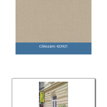
Cikkszám: 423921