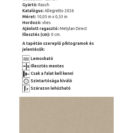
Gyártó:
Rasch
Katalógus:
Allegretto 2026
Méret:
10,05 m x 0,53 m
Hordozó:
vlies
Ajánlott ragasztó:
Metylan Direct
Illesztés (cm):
0 cm.
A tapétán szereplő piktogramok és
jelentésük:
Lemosható
Illesztés mentes
Csak a falat kell kenni
Színtartósága kiváló
Szárazon lehúzható