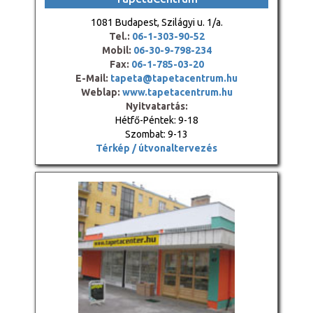
1081 Budapest, Szilágyi u. 1/a.
Tel.:
06-1-303-90-52
Mobil:
06-30-9-798-234
Fax:
06-1-785-03-20
E-Mail:
tapeta@tapetacentrum.hu
Weblap:
www.tapetacentrum.hu
Nyitvatartás:
Hétfő-Péntek: 9-18
Szombat: 9-13
Térkép / útvonaltervezés