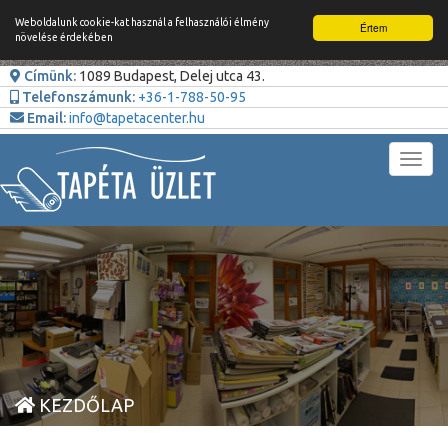
Weboldalunk cookie-kat használ a felhasználói élmény
Értem
növelése érdekében
Címünk:
1089 Budapest, Delej utca 43.
Telefonszámunk:
+36-1-788-50-95
Email:
info@tapetacenter.hu
Toggl
navig
KEZDŐLAP