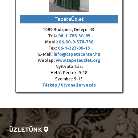
TapétaÜzlet
1089 Budapest, Delej u. 43.
Tel.:
06-1-788-50-95
Mobil:
06-30-9-578-738
Fax:
06-1-323-00-13
E-Mail:
info@tapetacenter.hu
Weblap:
www.tapetauzlet.org
Nyitvatartás:
Hétfő-Péntek: 9-18
Szombat: 9-13
Térkép / útvonaltervezés
ÜZLETÜNK