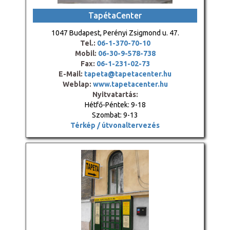
TapétaCenter
1047 Budapest, Perényi Zsigmond u. 47.
Tel.:
06-1-370-70-10
Mobil:
06-30-9-578-738
Fax:
06-1-231-02-73
E-Mail:
tapeta@tapetacenter.hu
Weblap:
www.tapetacenter.hu
Nyitvatartás:
Hétfő-Péntek: 9-18
Szombat: 9-13
Térkép / útvonaltervezés