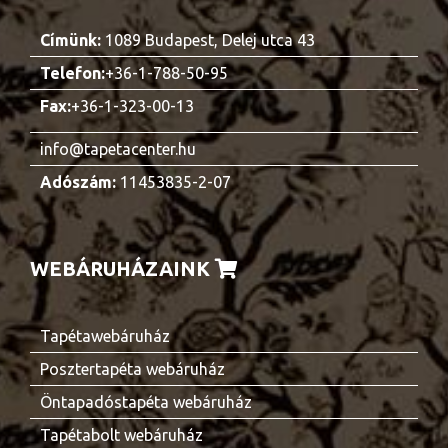
Címünk:
1089 Budapest, Delej utca 43
Telefon:
+36-1-788-50-95
Fax:
+36-1-323-00-13
info@tapetacenter.hu
Adószám:
11453835-2-07
WEBÁRUHÁZAINK
Tapétawebáruház
Posztertapéta webáruház
Öntapadóstapéta webáruház
Tapétabolt webáruház