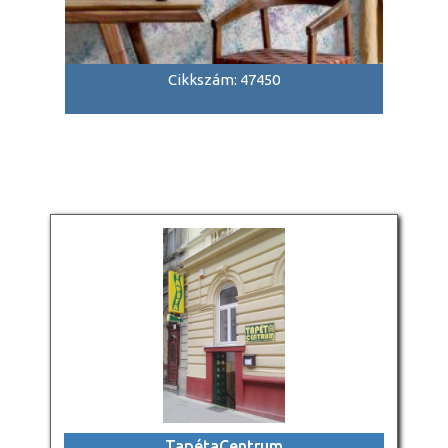
Cikkszám: 47450
TapétaCentrum