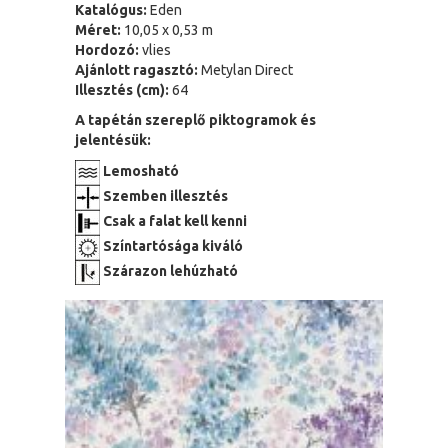
Katalógus:
Eden
Méret:
10,05 x 0,53 m
Hordozó:
vlies
Ajánlott ragasztó:
Metylan Direct
Illesztés (cm):
64
A tapétán szereplő piktogramok és
jelentésük:
Lemosható
Szemben illesztés
Csak a falat kell kenni
Színtartósága kiváló
Szárazon lehúzható