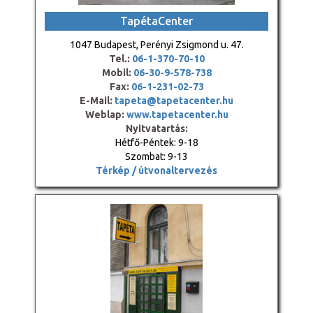
TapétaCenter
1047 Budapest, Perényi Zsigmond u. 47.
Tel.:
06-1-370-70-10
Mobil:
06-30-9-578-738
Fax:
06-1-231-02-73
E-Mail:
tapeta@tapetacenter.hu
Weblap:
www.tapetacenter.hu
Nyitvatartás:
Hétfő-Péntek: 9-18
Szombat: 9-13
Térkép / útvonaltervezés