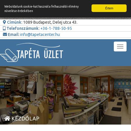
Weboldalunk cookie-kat használ a felhasználói élmény
Értem
növelése érdekében
Címünk:
1089 Budapest, Delej utca 43.
Telefonszámunk:
+36-1-788-50-95
Email:
info@tapetacenter.hu
Toggl
navig
KEZDŐLAP