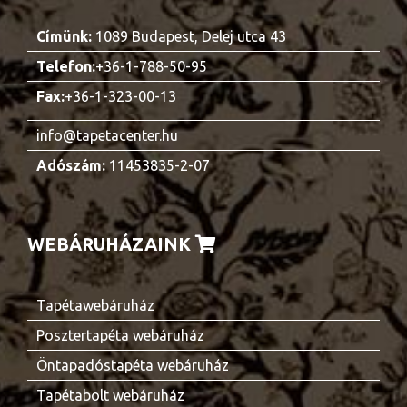
Címünk:
1089 Budapest, Delej utca 43
Telefon:
+36-1-788-50-95
Fax:
+36-1-323-00-13
info@tapetacenter.hu
Adószám:
11453835-2-07
WEBÁRUHÁZAINK
Tapétawebáruház
Posztertapéta webáruház
Öntapadóstapéta webáruház
Tapétabolt webáruház