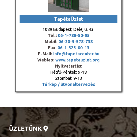
TapétaÜzlet
1089 Budapest, Delej u. 43.
Tel.:
06-1-788-50-95
Mobil:
06-30-9-578-738
Fax:
06-1-323-00-13
E-Mail:
info@tapetacenter.hu
Weblap:
www.tapetauzlet.org
Nyitvatartás:
Hétfő-Péntek: 9-18
Szombat: 9-13
Térkép / útvonaltervezés
ÜZLETÜNK