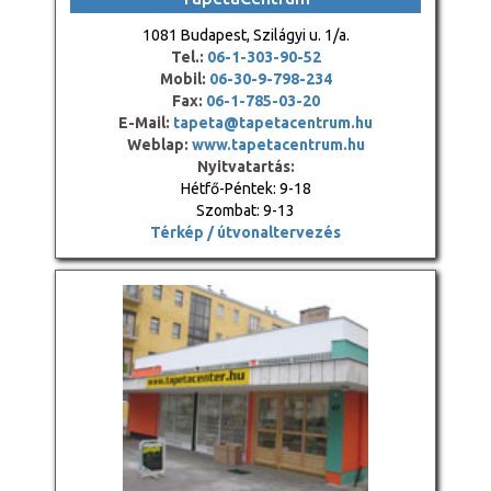
1081 Budapest, Szilágyi u. 1/a.
Tel.:
06-1-303-90-52
Mobil:
06-30-9-798-234
Fax:
06-1-785-03-20
E-Mail:
tapeta@tapetacentrum.hu
Weblap:
www.tapetacentrum.hu
Nyitvatartás:
Hétfő-Péntek: 9-18
Szombat: 9-13
Térkép / útvonaltervezés