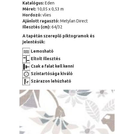
Katalógus:
Eden
Méret:
10,05 x 0,53 m
Hordozó:
vlies
Ajánlott ragasztó:
Metylan Direct
Illesztés (cm):
64/32
A tapétán szereplő piktogramok és
jelentésük:
Lemosható
Eltolt illesztés
Csak a falat kell kenni
Színtartósága kiváló
Szárazon lehúzható