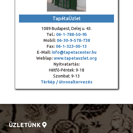
TapétaÜzlet
1089 Budapest, Delej u. 43.
Tel.:
06-1-788-50-95
Mobil:
06-30-9-578-738
Fax:
06-1-323-00-13
E-Mail:
info@tapetacenter.hu
Weblap:
www.tapetauzlet.org
Nyitvatartás:
Hétfő-Péntek: 9-18
Szombat: 9-13
Térkép / útvonaltervezés
ÜZLETÜNK