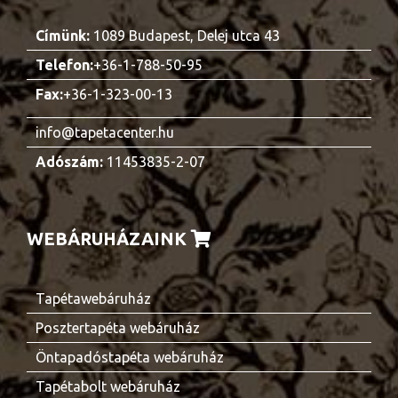
Címünk:
1089 Budapest, Delej utca 43
Telefon:
+36-1-788-50-95
Fax:
+36-1-323-00-13
info@tapetacenter.hu
Adószám:
11453835-2-07
WEBÁRUHÁZAINK
Tapétawebáruház
Posztertapéta webáruház
Öntapadóstapéta webáruház
Tapétabolt webáruház