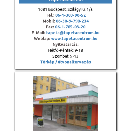
1081 Budapest, Szilágyi u. 1/a.
Tel.:
06-1-303-90-52
Mobil:
06-30-9-798-234
Fax:
06-1-785-03-20
E-Mail:
tapeta@tapetacentrum.hu
Weblap:
www.tapetacentrum.hu
Nyitvatartás:
Hétfő-Péntek: 9-18
Szombat: 9-13
Térkép / útvonaltervezés