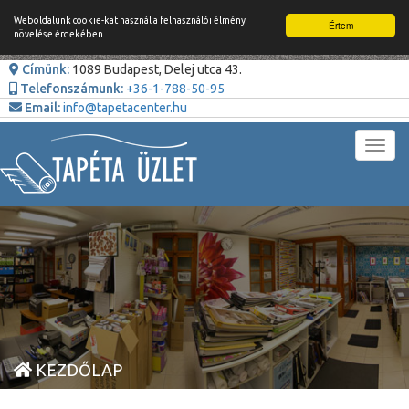
Weboldalunk cookie-kat használ a felhasználói élmény
Értem
növelése érdekében
Címünk:
1089 Budapest, Delej utca 43.
Telefonszámunk:
+36-1-788-50-95
Email:
info@tapetacenter.hu
Toggl
navig
KEZDŐLAP