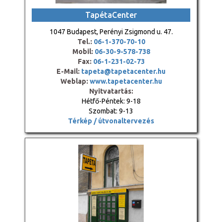
TapétaCenter
1047 Budapest, Perényi Zsigmond u. 47.
Tel.:
06-1-370-70-10
Mobil:
06-30-9-578-738
Fax:
06-1-231-02-73
E-Mail:
tapeta@tapetacenter.hu
Weblap:
www.tapetacenter.hu
Nyitvatartás:
Hétfő-Péntek: 9-18
Szombat: 9-13
Térkép / útvonaltervezés