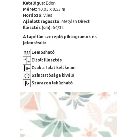
Katalógus:
Eden
Méret:
10,05 x 0,53 m
Hordozó:
vlies
Ajánlott ragasztó:
Metylan Direct
Illesztés (cm):
64/32
A tapétán szereplő piktogramok és
jelentésük:
Lemosható
Eltolt illesztés
Csak a falat kell kenni
Színtartósága kiváló
Szárazon lehúzható