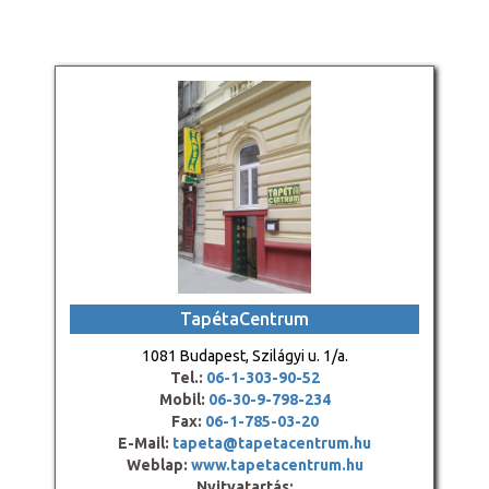
TapétaCentrum
1081 Budapest, Szilágyi u. 1/a.
Tel.:
06-1-303-90-52
Mobil:
06-30-9-798-234
Fax:
06-1-785-03-20
E-Mail:
tapeta@tapetacentrum.hu
Weblap:
www.tapetacentrum.hu
Nyitvatartás: