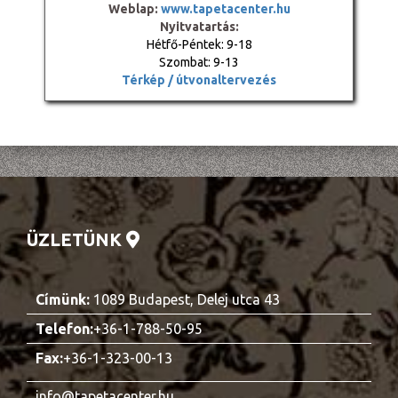
Weblap:
www.tapetacenter.hu
Nyitvatartás:
Hétfő-Péntek: 9-18
Szombat: 9-13
Térkép / útvonaltervezés
ÜZLETÜNK
Címünk:
1089 Budapest, Delej utca 43
Telefon:
+36-1-788-50-95
Fax:
+36-1-323-00-13
info@tapetacenter.hu