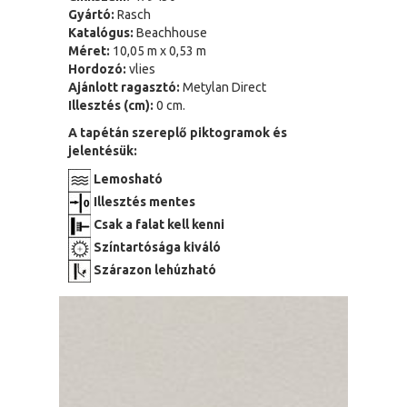
Gyártó:
Rasch
Katalógus:
Beachhouse
Méret:
10,05 m x 0,53 m
Hordozó:
vlies
Ajánlott ragasztó:
Metylan Direct
Illesztés (cm):
0 cm.
A tapétán szereplő piktogramok és
jelentésük:
Lemosható
Illesztés mentes
Csak a falat kell kenni
Színtartósága kiváló
Szárazon lehúzható