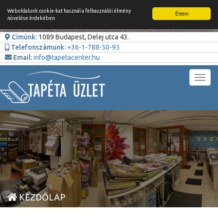
Weboldalunk cookie-kat használ a felhasználói élmény
Értem
növelése érdekében
Címünk:
1089 Budapest, Delej utca 43.
Telefonszámunk:
+36-1-788-50-95
Email:
info@tapetacenter.hu
Toggl
navig
KEZDŐLAP