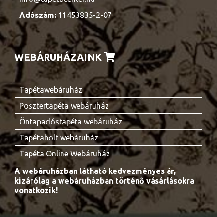
Adószám:
11453835-2-07
WEBÁRUHÁZAINK
Tapétawebáruház
Posztertapéta webáruház
Öntapadóstapéta webáruház
Tapétabolt webáruház
Tapéta Online Webáruház
A webáruházban látható kedvezményes ár,
kizárólag a webáruházban történő vásárlásokra
vonatkozik!