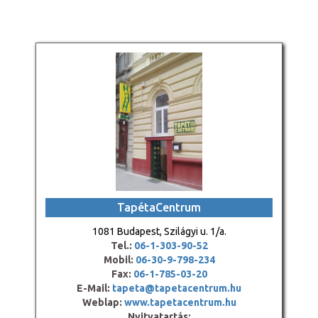
TapétaCentrum
1081 Budapest, Szilágyi u. 1/a.
Tel.:
06-1-303-90-52
Mobil:
06-30-9-798-234
Fax:
06-1-785-03-20
E-Mail:
tapeta@tapetacentrum.hu
Weblap:
www.tapetacentrum.hu
Nyitvatartás: