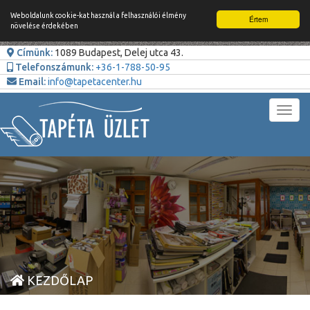
Weboldalunk cookie-kat használ a felhasználói élmény
Értem
növelése érdekében
Címünk:
1089 Budapest, Delej utca 43.
Telefonszámunk:
+36-1-788-50-95
Email:
info@tapetacenter.hu
Toggl
navig
KEZDŐLAP