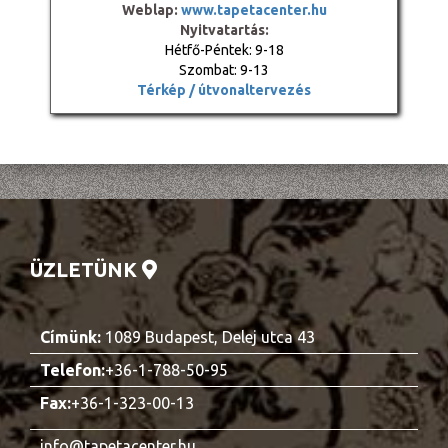
Weblap:
www.tapetacenter.hu
Nyitvatartás:
Hétfő-Péntek: 9-18
Szombat: 9-13
Térkép / útvonaltervezés
ÜZLETÜNK
Címünk:
1089 Budapest, Delej utca 43
Telefon:
+36-1-788-50-95
Fax:
+36-1-323-00-13
info@tapetacenter.hu