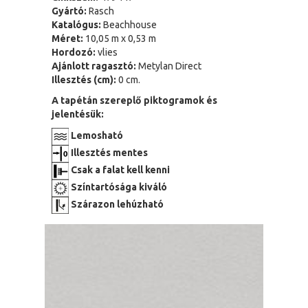
Gyártó:
Rasch
Katalógus:
Beachhouse
Méret:
10,05 m x 0,53 m
Hordozó:
vlies
Ajánlott ragasztó:
Metylan Direct
Illesztés (cm):
0 cm.
A tapétán szereplő piktogramok és
jelentésük:
Lemosható
Illesztés mentes
Csak a falat kell kenni
Színtartósága kiváló
Szárazon lehúzható