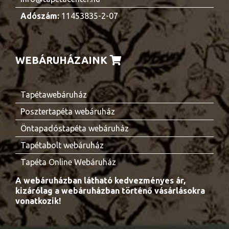
Adószám:
11453835-2-07
WEBÁRUHÁZAINK
Tapétawebáruház
Posztertapéta webáruház
Öntapadóstapéta webáruház
Tapétabolt webáruház
Tapéta Online Webáruház
A webáruházban látható kedvezményes ár,
kizárólag a webáruházban történő vásárlásokra
vonatkozik!