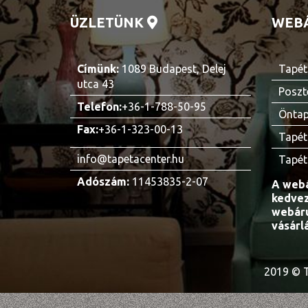
ÜZLETÜNK
WEB
Címünk:
1089 Budapest, Delej
Tapét
utca 43
Poszt
Telefon:
+36-1-788-50-95
Öntap
Fax:
+36-1-323-00-13
Tapét
info@tapetacenter.hu
Tapét
Adószám:
11453835-2-07
A webá
kedvez
webáru
vásárl
2019 © T