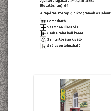
Ajánlott ragasztó:
Metylan Direct
Illesztés (cm):
64
A tapétán szereplő piktogramok és jelent
Lemosható
Szemben illesztés
Csak a falat kell kenni
Színtartósága kiváló
Szárazon lehúzható