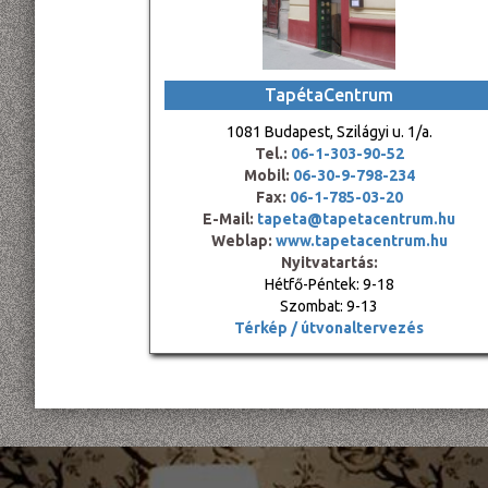
TapétaCentrum
1081 Budapest, Szilágyi u. 1/a.
Tel.:
06-1-303-90-52
Mobil:
06-30-9-798-234
Fax:
06-1-785-03-20
E-Mail:
tapeta@tapetacentrum.hu
Weblap:
www.tapetacentrum.hu
Nyitvatartás:
Hétfő-Péntek: 9-18
Szombat: 9-13
Térkép / útvonaltervezés