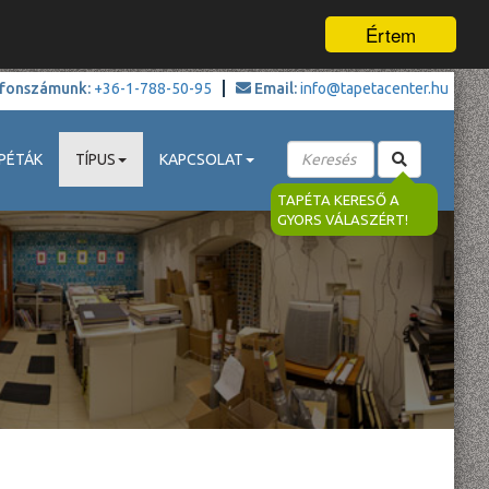
Értem
fonszámunk:
+36-1-788-50-95
Email:
info@tapetacenter.hu
PÉTÁK
TÍPUS
KAPCSOLAT
TAPÉTA KERESŐ A
GYORS VÁLASZÉRT!