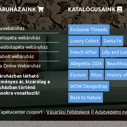
ÁRUHÁZAINK
KATALÓGUSAINK
awebáruház
Exclusive Threads
ertapéta webáruház
Luxury Colors
Santa Fe
adóstapéta webáruház
French Affair
Lilly and Lui
abolt webáruház
Allegretto 2026
Beachho
a Online Webáruház
Elysium
Ritus
History of
ruházban látható
ményes ár, kizárólag a
WOW Designdrop
házban történő
ásokra vonatkozik!
Back to Nature
apétacenter csoport -
Vásárlási Feltételeink
||
Adatvédelmi ny