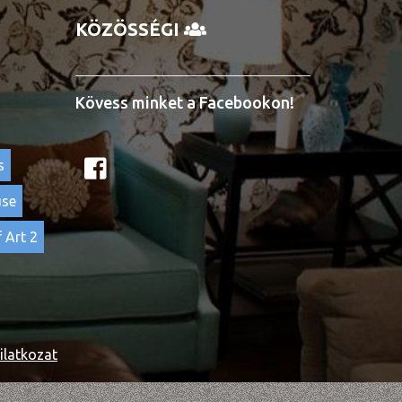
KÖZÖSSÉGI
Kövess minket a Facebookon!
s
use
 Art 2
ilatkozat