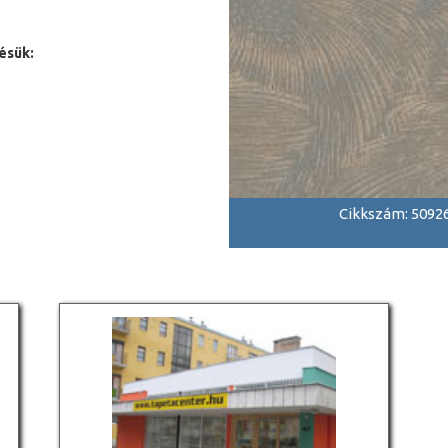
ésük:
Cikkszám: 5092