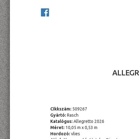
ALLEGR
Cikkszám:
509267
Gyártó:
Rasch
Katalógus:
Allegretto 2026
Méret:
10,05 m x 0,53 m
Hordozó:
vlies