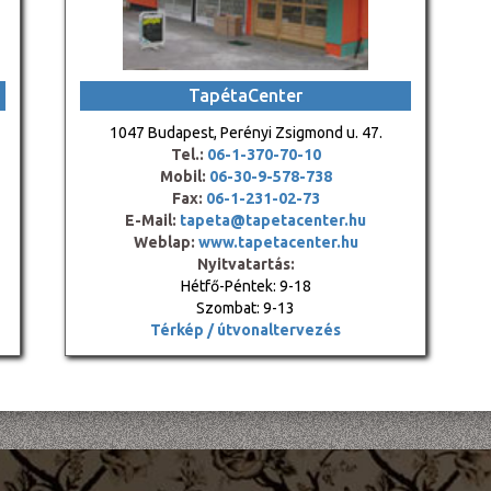
TapétaCenter
1047 Budapest, Perényi Zsigmond u. 47.
Tel.:
06-1-370-70-10
Mobil:
06-30-9-578-738
Fax:
06-1-231-02-73
E-Mail:
tapeta@tapetacenter.hu
Weblap:
www.tapetacenter.hu
Nyitvatartás:
Hétfő-Péntek: 9-18
Szombat: 9-13
Térkép / útvonaltervezés