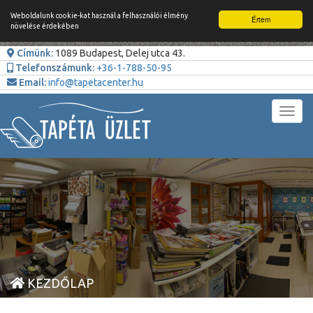
Weboldalunk cookie-kat használ a felhasználói élmény
Értem
növelése érdekében
Címünk:
1089 Budapest, Delej utca 43.
Telefonszámunk:
+36-1-788-50-95
Email:
info@tapetacenter.hu
Toggl
navig
KEZDŐLAP