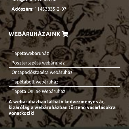
Adószám:
11453835-2-07
WEBÁRUHÁZAINK
Tapétawebáruház
Posztertapéta webáruház
Öntapadóstapéta webáruház
Tapétabolt webáruház
Tapéta Online Webáruház
A webáruházban látható kedvezményes ár,
kizárólag a webáruházban történő vásárlásokra
vonatkozik!