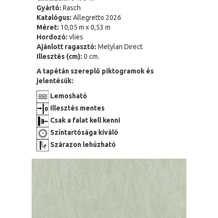
Gyártó:
Rasch
Katalógus:
Allegretto 2026
Méret:
10,05 m x 0,53 m
Hordozó:
vlies
Ajánlott ragasztó:
Metylan Direct
Illesztés (cm):
0 cm.
A tapétán szereplő piktogramok és
jelentésük:
Lemosható
Illesztés mentes
Csak a falat kell kenni
Színtartósága kiváló
Szárazon lehúzható