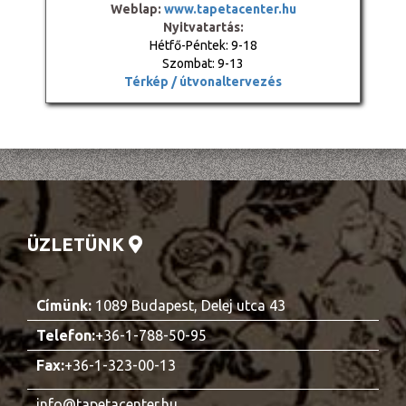
Weblap:
www.tapetacenter.hu
Nyitvatartás:
Hétfő-Péntek: 9-18
Szombat: 9-13
Térkép / útvonaltervezés
ÜZLETÜNK
Címünk:
1089 Budapest, Delej utca 43
Telefon:
+36-1-788-50-95
Fax:
+36-1-323-00-13
info@tapetacenter.hu