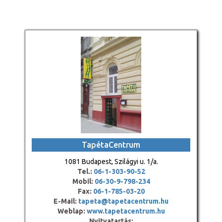
TapétaCentrum
1081 Budapest, Szilágyi u. 1/a.
Tel.:
06-1-303-90-52
Mobil:
06-30-9-798-234
Fax:
06-1-785-03-20
E-Mail:
tapeta@tapetacentrum.hu
Weblap:
www.tapetacentrum.hu
Nyitvatartás: