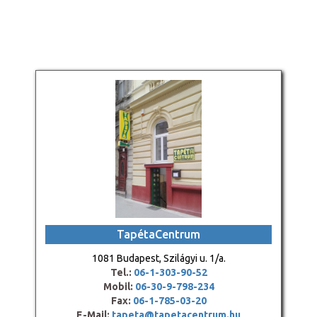
TapétaCentrum
1081 Budapest, Szilágyi u. 1/a.
Tel.:
06-1-303-90-52
Mobil:
06-30-9-798-234
Fax:
06-1-785-03-20
E-Mail:
tapeta@tapetacentrum.hu