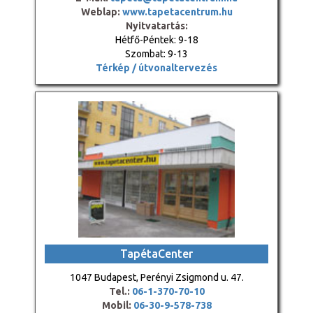
Weblap:
www.tapetacentrum.hu
Nyitvatartás:
Hétfő-Péntek: 9-18
Szombat: 9-13
Térkép / útvonaltervezés
TapétaCenter
1047 Budapest, Perényi Zsigmond u. 47.
Tel.:
06-1-370-70-10
Mobil:
06-30-9-578-738