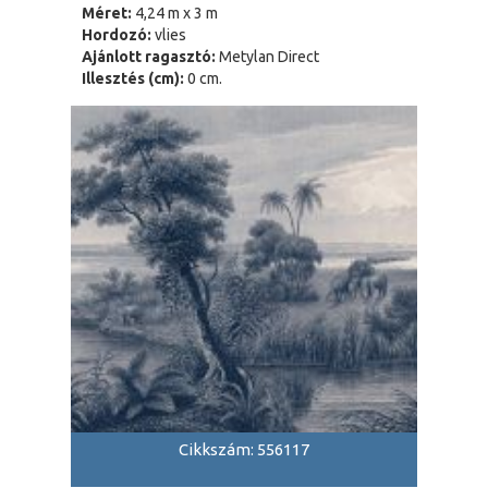
Méret:
4,24 m x 3 m
Hordozó:
vlies
Ajánlott ragasztó:
Metylan Direct
Illesztés (cm):
0 cm.
Cikkszám: 556117