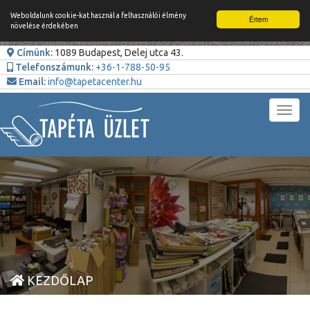
Weboldalunk cookie-kat használ a felhasználói élmény
Értem
növelése érdekében
Címünk:
1089 Budapest, Delej utca 43.
Telefonszámunk:
+36-1-788-50-95
Email:
info@tapetacenter.hu
Toggl
navig
KEZDŐLAP