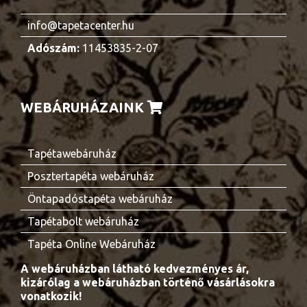
info@tapetacenter.hu
Adószám:
11453835-2-07
WEBÁRUHÁZAINK
Tapétawebáruház
Posztertapéta webáruház
Öntapadóstapéta webáruház
Tapétabolt webáruház
Tapéta Online Webáruház
A webáruházban látható kedvezményes ár,
kizárólag a webáruházban történő vásárlásokra
vonatkozik!