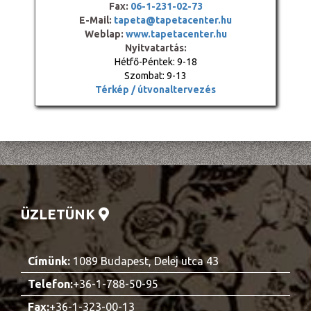
Fax:
06-1-231-02-73
E-Mail:
tapeta@tapetacenter.hu
Weblap:
www.tapetacenter.hu
Nyitvatartás:
Hétfő-Péntek: 9-18
Szombat: 9-13
Térkép / útvonaltervezés
ÜZLETÜNK
Címünk:
1089 Budapest, Delej utca 43
Telefon:
+36-1-788-50-95
Fax:
+36-1-323-00-13