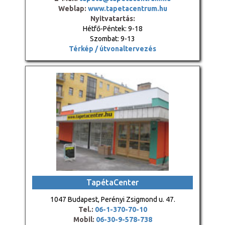
Weblap:
www.tapetacentrum.hu
Nyitvatartás:
Hétfő-Péntek: 9-18
Szombat: 9-13
Térkép / útvonaltervezés
TapétaCenter
1047 Budapest, Perényi Zsigmond u. 47.
Tel.:
06-1-370-70-10
Mobil:
06-30-9-578-738