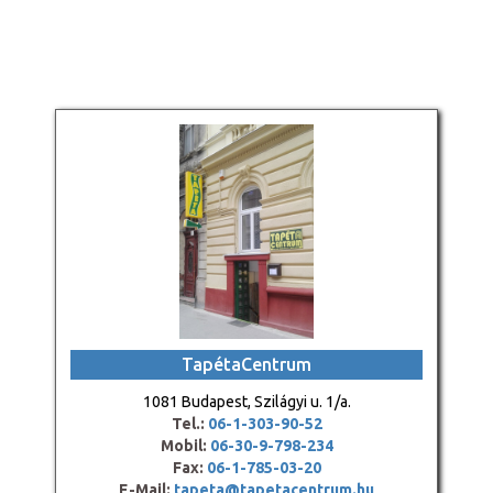
TapétaCentrum
1081 Budapest, Szilágyi u. 1/a.
Tel.:
06-1-303-90-52
Mobil:
06-30-9-798-234
Fax:
06-1-785-03-20
E-Mail:
tapeta@tapetacentrum.hu