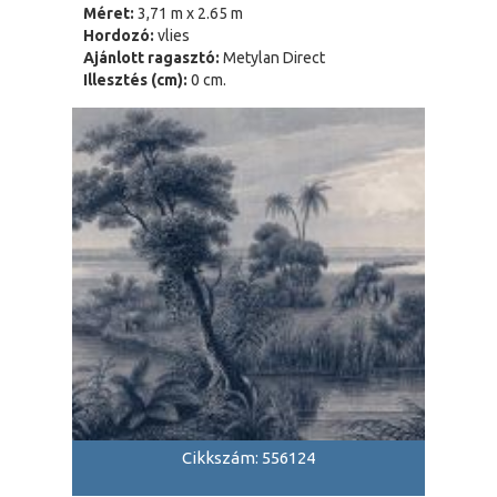
Méret:
3,71 m x 2.65 m
Hordozó:
vlies
Ajánlott ragasztó:
Metylan Direct
Illesztés (cm):
0 cm.
Cikkszám: 556124