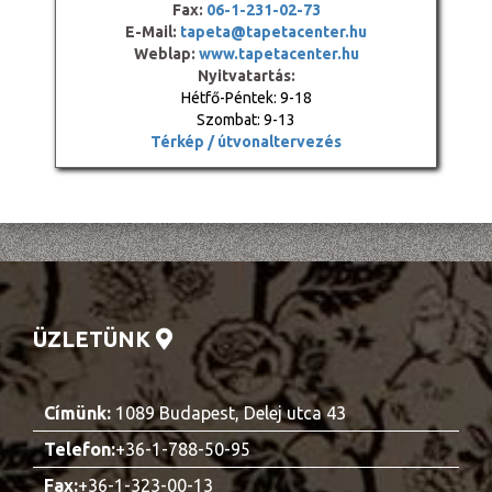
Fax:
06-1-231-02-73
E-Mail:
tapeta@tapetacenter.hu
Weblap:
www.tapetacenter.hu
Nyitvatartás:
Hétfő-Péntek: 9-18
Szombat: 9-13
Térkép / útvonaltervezés
ÜZLETÜNK
Címünk:
1089 Budapest, Delej utca 43
Telefon:
+36-1-788-50-95
Fax:
+36-1-323-00-13