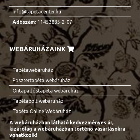
info@tapetacenter.hu
Adószám:
11453835-2-07
WEBÁRUHÁZAINK
Tapétawebáruház
Posztertapéta webáruház
Öntapadóstapéta webáruház
Tapétabolt webáruház
Tapéta Online Webáruház
A webáruházban látható kedvezményes ár,
kizárólag a webáruházban történő vásárlásokra
vonatkozik!