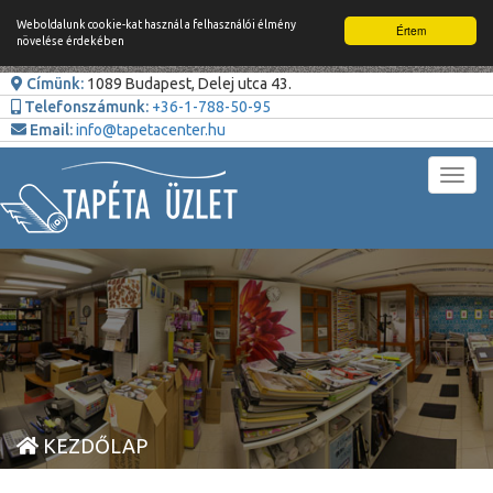
Weboldalunk cookie-kat használ a felhasználói élmény
Értem
növelése érdekében
Címünk:
1089 Budapest, Delej utca 43.
Telefonszámunk:
+36-1-788-50-95
Email:
info@tapetacenter.hu
Toggl
navig
KEZDŐLAP