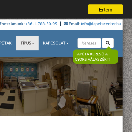
Értem
fonszámunk:
+36-1-788-50-95
Email:
info@tapetacenter.hu
PÉTÁK
TÍPUS
KAPCSOLAT
TAPÉTA KERESŐ A
GYORS VÁLASZÉRT!