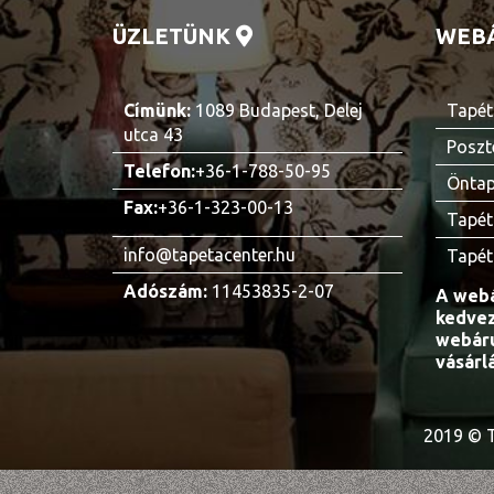
ÜZLETÜNK
WEB
Címünk:
1089 Budapest, Delej
Tapét
utca 43
Poszt
Telefon:
+36-1-788-50-95
Öntap
Fax:
+36-1-323-00-13
Tapét
info@tapetacenter.hu
Tapét
Adószám:
11453835-2-07
A webá
kedvez
webáru
vásárl
2019 © T