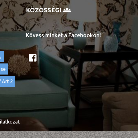
KÖZÖSSÉGI
Kövess minket a Facebookon!
s
use
 Art 2
ilatkozat