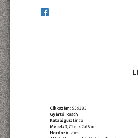
L
Cikkszám:
556285
Gyártó:
Rasch
Katalógus:
Lirico
Méret:
3,71 m x 2.65 m
Hordozó:
vlies