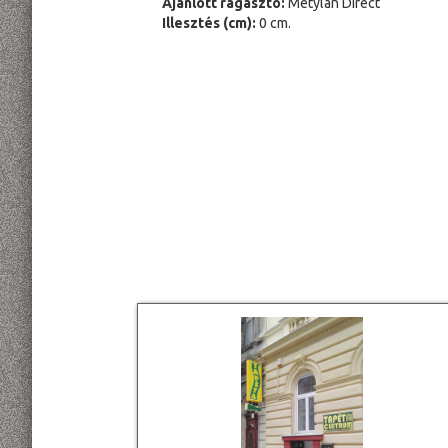
Ajánlott ragasztó:
Metylan Direct
Illesztés (cm):
0 cm.