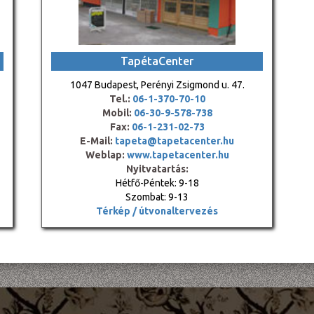
TapétaCenter
1047 Budapest, Perényi Zsigmond u. 47.
Tel.:
06-1-370-70-10
Mobil:
06-30-9-578-738
Fax:
06-1-231-02-73
E-Mail:
tapeta@tapetacenter.hu
Weblap:
www.tapetacenter.hu
Nyitvatartás:
Hétfő-Péntek: 9-18
Szombat: 9-13
Térkép / útvonaltervezés