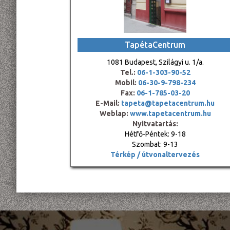
TapétaCentrum
1081 Budapest, Szilágyi u. 1/a.
Tel.:
06-1-303-90-52
Mobil:
06-30-9-798-234
Fax:
06-1-785-03-20
E-Mail:
tapeta@tapetacentrum.hu
Weblap:
www.tapetacentrum.hu
Nyitvatartás:
Hétfő-Péntek: 9-18
Szombat: 9-13
Térkép / útvonaltervezés