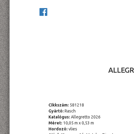
ALLEGR
Cikkszám:
581218
Gyártó:
Rasch
Katalógus:
Allegretto 2026
Méret:
10,05 m x 0,53 m
Hordozó:
vlies