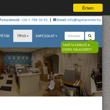
Értem
fonszámunk:
+36-1-788-50-95
Email:
info@tapetacenter.hu
PÉTÁK
TÍPUS
KAPCSOLAT
TAPÉTA KERESŐ A
GYORS VÁLASZÉRT!