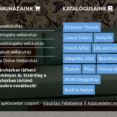
ÁRUHÁZAINK
KATALÓGUSAINK
awebáruház
Exclusive Threads
ertapéta webáruház
Luxury Colors
Santa Fe
adóstapéta webáruház
French Affair
Lilly and Lui
abolt webáruház
Allegretto 2026
Beachho
a Online Webáruház
Elysium
Ritus
History of
ruházban látható
ményes ár, kizárólag a
WOW Designdrop
házban történő
ásokra vonatkozik!
Back to Nature
apétacenter csoport -
Vásárlási Feltételeink
||
Adatvédelmi ny