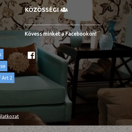
KÖZÖSSÉGI
Kövess minket a Facebookon!
s
use
 Art 2
ilatkozat