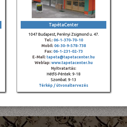
TapétaCenter
1047 Budapest, Perényi Zsigmond u. 47.
Tel.:
06-1-370-70-10
Mobil:
06-30-9-578-738
Fax:
06-1-231-02-73
E-Mail:
tapeta@tapetacenter.hu
Weblap:
www.tapetacenter.hu
Nyitvatartás:
Hétfő-Péntek: 9-18
Szombat: 9-13
Térkép / útvonaltervezés