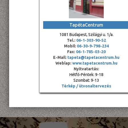
TapétaCentrum
1081 Budapest, Szilágyi u. 1/a.
Tel.:
06-1-303-90-52
Mobil:
06-30-9-798-234
Fax:
06-1-785-03-20
E-Mail:
tapeta@tapetacentrum.hu
Weblap:
www.tapetacentrum.hu
Nyitvatartás:
Hétfő-Péntek: 9-18
Szombat: 9-13
Térkép / útvonaltervezés