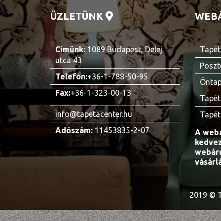
ÜZLETÜNK
WEB
Címünk:
1089 Budapest, Delej
Tapét
utca 43
Poszt
Telefon:
+36-1-788-50-95
Öntap
Fax:
+36-1-323-00-13
Tapét
info@tapetacenter.hu
Tapét
Adószám:
11453835-2-07
A webá
kedvez
webáru
vásárl
2019 © T