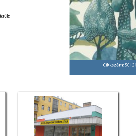
ésük:
Cikkszám: 5812