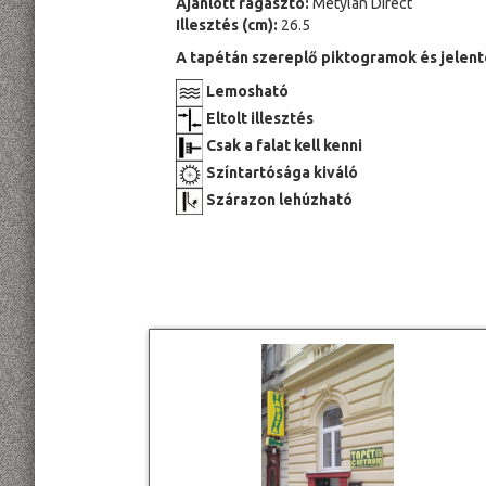
Ajánlott ragasztó:
Metylan Direct
Illesztés (cm):
26.5
A tapétán szereplő piktogramok és jelent
Lemosható
Eltolt illesztés
Csak a falat kell kenni
Színtartósága kiváló
Szárazon lehúzható