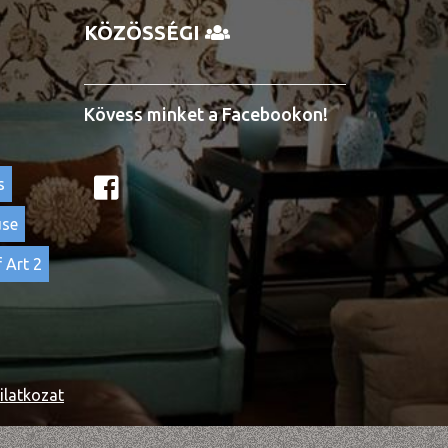
KÖZÖSSÉGI
Kövess minket a Facebookon!
s
use
 Art 2
ilatkozat