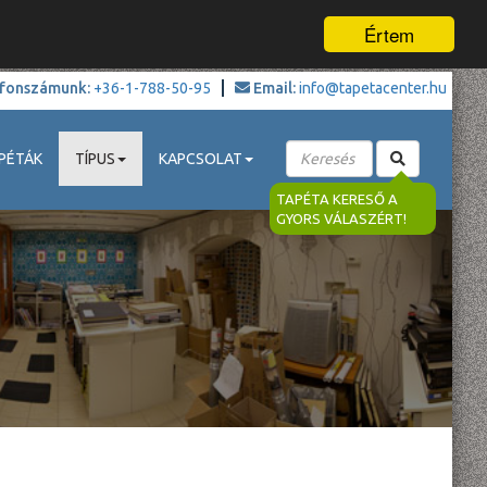
Értem
fonszámunk:
+36-1-788-50-95
Email:
info@tapetacenter.hu
PÉTÁK
TÍPUS
KAPCSOLAT
TAPÉTA KERESŐ A
GYORS VÁLASZÉRT!