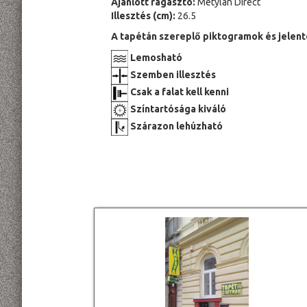
Ajánlott ragasztó:
Metylan Direct
Illesztés (cm):
26.5
A tapétán szereplő piktogramok és jelent
Lemosható
Szemben illesztés
Csak a falat kell kenni
Színtartósága kiváló
Szárazon lehúzható