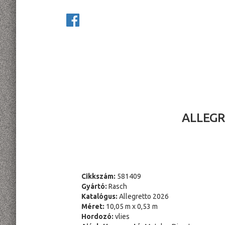
ALLEGR
Cikkszám:
581409
Gyártó:
Rasch
Katalógus:
Allegretto 2026
Méret:
10,05 m x 0,53 m
Hordozó:
vlies