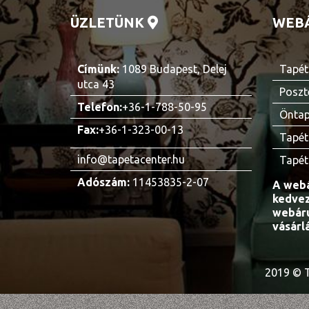
ÜZLETÜNK
WEB
Címünk:
1089 Budapest, Delej
Tapét
utca 43
Poszt
Telefon:
+36-1-788-50-95
Öntap
Fax:
+36-1-323-00-13
Tapét
info@tapetacenter.hu
Tapét
Adószám:
11453835-2-07
A webá
kedvez
webáru
vásárl
2019 © T