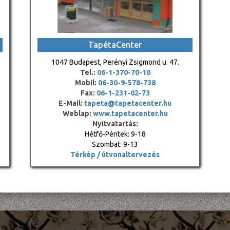
TapétaCenter
1047 Budapest, Perényi Zsigmond u. 47.
Tel.:
06-1-370-70-10
Mobil:
06-30-9-578-738
Fax:
06-1-231-02-73
E-Mail:
tapeta@tapetacenter.hu
Weblap:
www.tapetacenter.hu
Nyitvatartás:
Hétfő-Péntek: 9-18
Szombat: 9-13
Térkép / útvonaltervezés