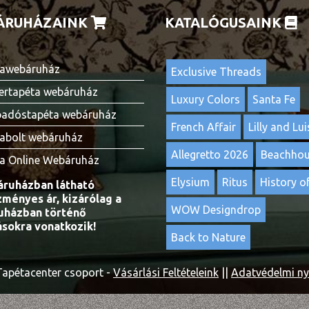
ÁRUHÁZAINK
KATALÓGUSAINK
awebáruház
Exclusive Threads
ertapéta webáruház
Luxury Colors
Santa Fe
adóstapéta webáruház
French Affair
Lilly and Lui
abolt webáruház
Allegretto 2026
Beachho
a Online Webáruház
Elysium
Ritus
History of
ruházban látható
ményes ár, kizárólag a
WOW Designdrop
házban történő
ásokra vonatkozik!
Back to Nature
apétacenter csoport -
Vásárlási Feltételeink
||
Adatvédelmi ny