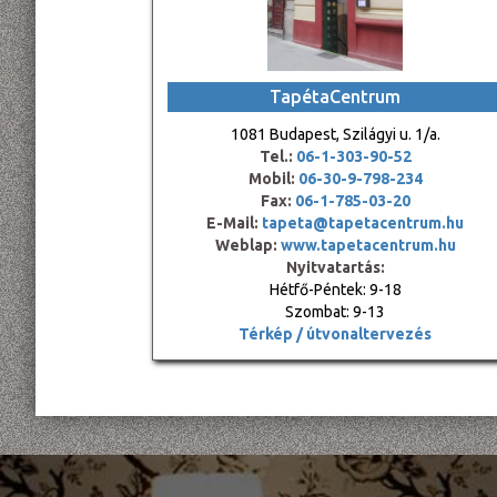
TapétaCentrum
1081 Budapest, Szilágyi u. 1/a.
Tel.:
06-1-303-90-52
Mobil:
06-30-9-798-234
Fax:
06-1-785-03-20
E-Mail:
tapeta@tapetacentrum.hu
Weblap:
www.tapetacentrum.hu
Nyitvatartás:
Hétfő-Péntek: 9-18
Szombat: 9-13
Térkép / útvonaltervezés