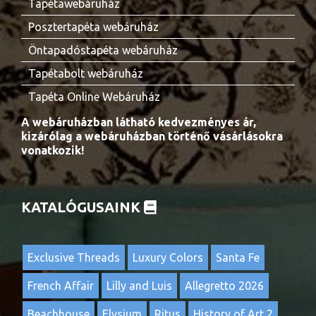
Tapétawebáruház
Posztertapéta webáruház
Öntapadóstapéta webáruház
Tapétabolt webáruház
Tapéta Online Webáruház
A webáruházban látható kedvezményes ár,
kizárólag a webáruházban történő vásárlásokra
vonatkozik!
KATALÓGUSAINK
Exclusive Threads
Luxury Colors
Santa Fe
French Affair
Lilly and Luis
Allegretto 2026
Beachhouse
Elysium
Ritus
History of Art 2