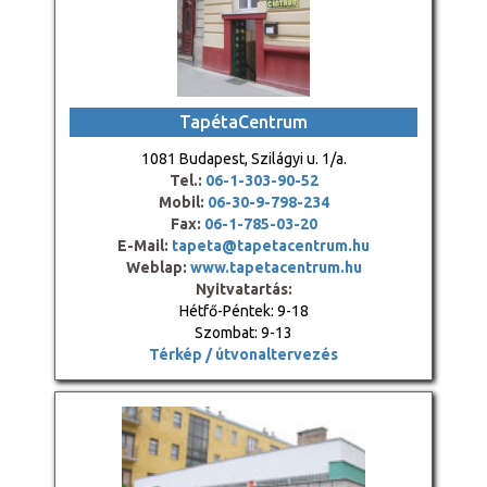
TapétaCentrum
1081 Budapest, Szilágyi u. 1/a.
Tel.:
06-1-303-90-52
Mobil:
06-30-9-798-234
Fax:
06-1-785-03-20
E-Mail:
tapeta@tapetacentrum.hu
Weblap:
www.tapetacentrum.hu
Nyitvatartás:
Hétfő-Péntek: 9-18
Szombat: 9-13
Térkép / útvonaltervezés