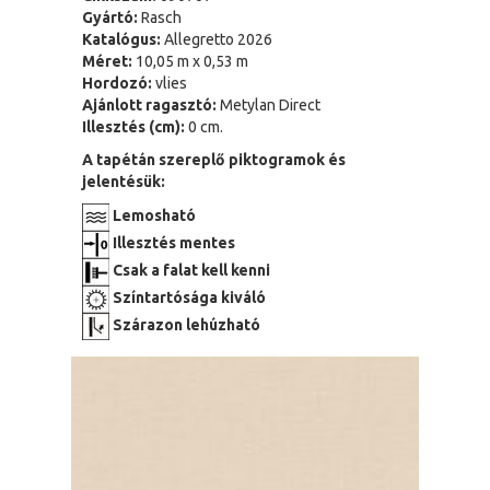
Gyártó:
Rasch
Katalógus:
Allegretto 2026
Méret:
10,05 m x 0,53 m
Hordozó:
vlies
Ajánlott ragasztó:
Metylan Direct
Illesztés (cm):
0 cm.
A tapétán szereplő piktogramok és
jelentésük:
Lemosható
Illesztés mentes
Csak a falat kell kenni
Színtartósága kiváló
Szárazon lehúzható