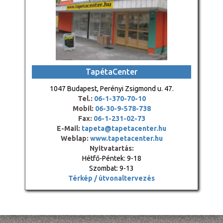
TapétaCenter
1047 Budapest, Perényi Zsigmond u. 47.
Tel.:
06-1-370-70-10
Mobil:
06-30-9-578-738
Fax:
06-1-231-02-73
E-Mail:
tapeta@tapetacenter.hu
Weblap:
www.tapetacenter.hu
Nyitvatartás:
Hétfő-Péntek: 9-18
Szombat: 9-13
Térkép / útvonaltervezés