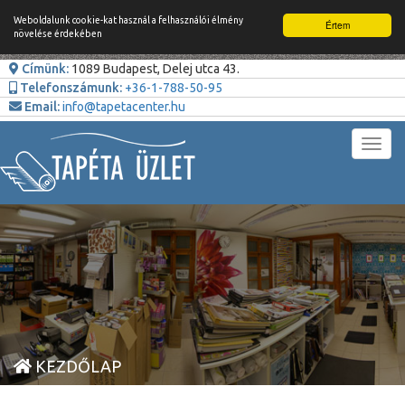
Weboldalunk cookie-kat használ a felhasználói élmény
Értem
növelése érdekében
Címünk:
1089 Budapest, Delej utca 43.
Telefonszámunk:
+36-1-788-50-95
Email:
info@tapetacenter.hu
Toggl
navig
KEZDŐLAP