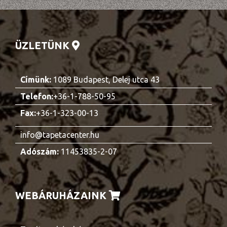
ÜZLETÜNK
Címünk:
1089 Budapest, Delej utca 43
Telefon:
+36-1-788-50-95
Fax:
+36-1-323-00-13
info@tapetacenter.hu
Adószám:
11453835-2-07
WEBÁRUHÁZAINK