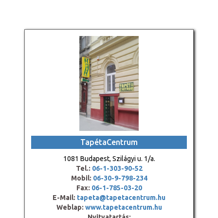
TapétaCentrum
1081 Budapest, Szilágyi u. 1/a.
Tel.:
06-1-303-90-52
Mobil:
06-30-9-798-234
Fax:
06-1-785-03-20
E-Mail:
tapeta@tapetacentrum.hu
Weblap:
www.tapetacentrum.hu
Nyitvatartás: