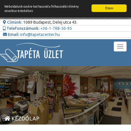
Weboldalunk cookie-kat használ a felhasználói élmény
Értem
növelése érdekében
Címünk:
1089 Budapest, Delej utca 43.
Telefonszámunk:
+36-1-788-50-95
Email:
info@tapetacenter.hu
Toggl
navig
KEZDŐLAP