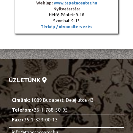
Weblap:
www.tapetacenter.hu
Nyitvatartás:
Hétfő-Péntek: 9-18
Szombat: 9-13
Térkép / útvonaltervezés
ÜZLETÜNK
Címünk:
1089 Budapest, Delej utca 43
Telefon:
+36-1-788-50-95
Fax:
+36-1-323-00-13
info@tapetacenter.hu