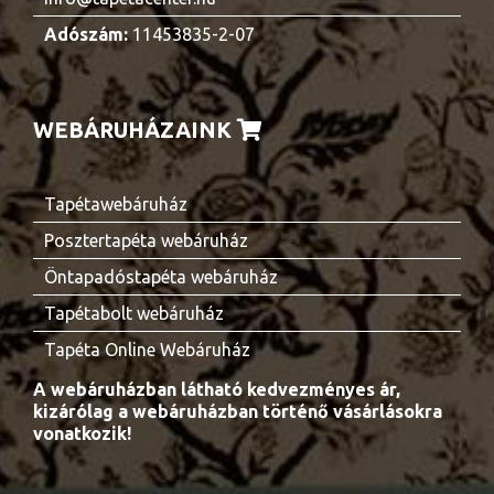
Adószám:
11453835-2-07
WEBÁRUHÁZAINK
Tapétawebáruház
Posztertapéta webáruház
Öntapadóstapéta webáruház
Tapétabolt webáruház
Tapéta Online Webáruház
A webáruházban látható kedvezményes ár,
kizárólag a webáruházban történő vásárlásokra
vonatkozik!