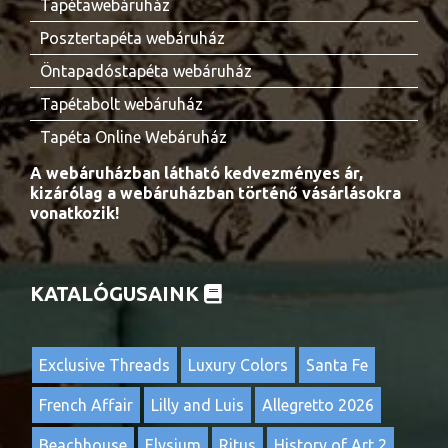
Tapétawebáruház
Posztertapéta webáruház
Öntapadóstapéta webáruház
Tapétabolt webáruház
Tapéta Online Webáruház
A webáruházban látható kedvezményes ár,
kizárólag a webáruházban történő vásárlásokra
vonatkozik!
KATALÓGUSAINK
Exclusive Threads
Luxury Colors
Santa Fe
French Affair
Lilly and Luis
Allegretto 2026
Beachhouse
Elysium
Ritus
History of Art 2