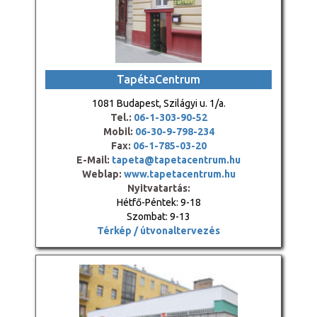
TapétaCentrum
1081 Budapest, Szilágyi u. 1/a.
Tel.:
06-1-303-90-52
Mobil:
06-30-9-798-234
Fax:
06-1-785-03-20
E-Mail:
tapeta@tapetacentrum.hu
Weblap:
www.tapetacentrum.hu
Nyitvatartás:
Hétfő-Péntek: 9-18
Szombat: 9-13
Térkép / útvonaltervezés