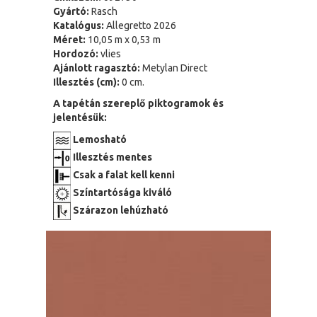
Gyártó:
Rasch
Katalógus:
Allegretto 2026
Méret:
10,05 m x 0,53 m
Hordozó:
vlies
Ajánlott ragasztó:
Metylan Direct
Illesztés (cm):
0 cm.
A tapétán szereplő piktogramok és
jelentésük:
Lemosható
Illesztés mentes
Csak a falat kell kenni
Színtartósága kiváló
Szárazon lehúzható