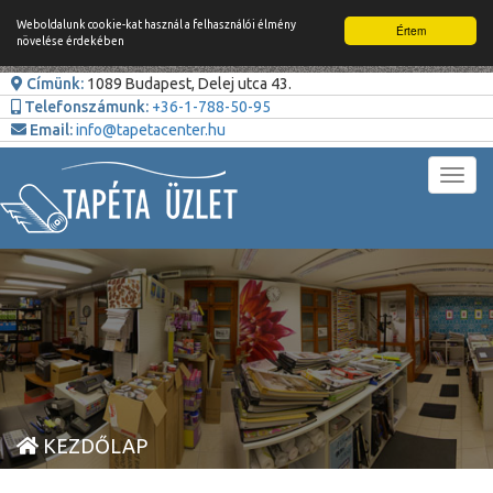
Weboldalunk cookie-kat használ a felhasználói élmény
Értem
növelése érdekében
Címünk:
1089 Budapest, Delej utca 43.
Telefonszámunk:
+36-1-788-50-95
Email:
info@tapetacenter.hu
Toggl
navig
KEZDŐLAP