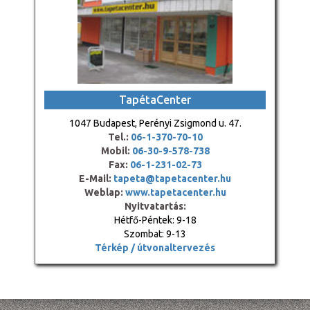
TapétaCenter
1047 Budapest, Perényi Zsigmond u. 47.
Tel.:
06-1-370-70-10
Mobil:
06-30-9-578-738
Fax:
06-1-231-02-73
E-Mail:
tapeta@tapetacenter.hu
Weblap:
www.tapetacenter.hu
Nyitvatartás:
Hétfő-Péntek: 9-18
Szombat: 9-13
Térkép / útvonaltervezés