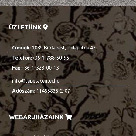
ÜZLETÜNK
Címünk:
1089 Budapest, Delej utca 43
Telefon:
+36-1-788-50-95
Fax:
+36-1-323-00-13
info@tapetacenter.hu
Adószám:
11453835-2-07
WEBÁRUHÁZAINK