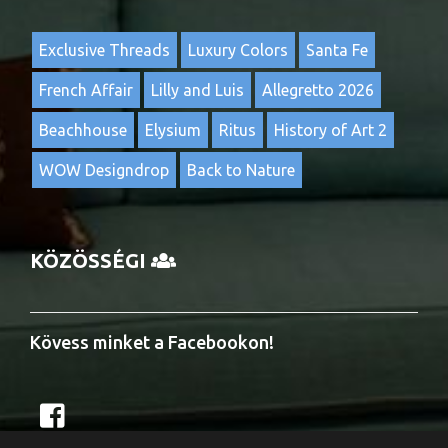
Exclusive Threads
Luxury Colors
Santa Fe
French Affair
Lilly and Luis
Allegretto 2026
Beachhouse
Elysium
Ritus
History of Art 2
WOW Designdrop
Back to Nature
KÖZÖSSÉGI
Kövess minket a Facebookon!