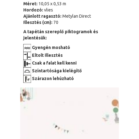
Méret:
10,05 x 0,53 m
Hordozó:
vlies
Ajánlott ragasztó:
Metylan Direct
Illesztés (cm):
70
A tapétán szereplő piktogramok és
jelentésük:
Gyengén mosható
Eltolt illesztés
Csak a falat kell kenni
Színtartósága kielégítő
Szárazon lehúzható