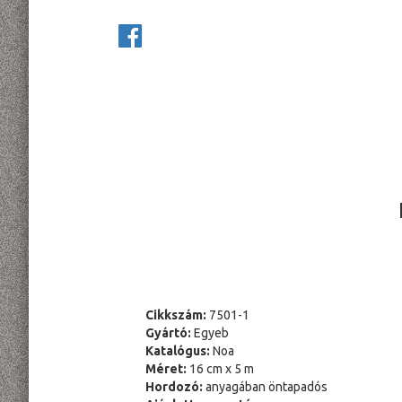
Cikkszám:
7501-1
Gyártó:
Egyeb
Katalógus:
Noa
Méret:
16 cm x 5 m
Hordozó:
anyagában öntapadós