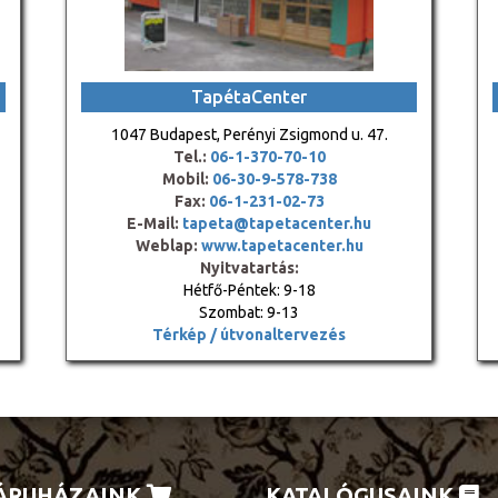
TapétaCenter
1047 Budapest, Perényi Zsigmond u. 47.
Tel.:
06-1-370-70-10
Mobil:
06-30-9-578-738
Fax:
06-1-231-02-73
E-Mail:
tapeta@tapetacenter.hu
Weblap:
www.tapetacenter.hu
Nyitvatartás:
Hétfő-Péntek: 9-18
Szombat: 9-13
Térkép / útvonaltervezés
ÁRUHÁZAINK
KATALÓGUSAINK