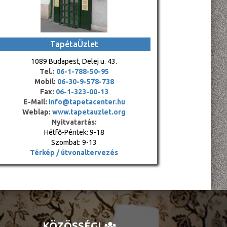
TapétaÜzlet
1089 Budapest, Delej u. 43.
Tel.:
06-1-788-50-95
Mobil:
06-30-9-578-738
Fax:
06-1-323-00-13
E-Mail:
info@tapetacenter.hu
Weblap:
www.tapetauzlet.org
Nyitvatartás:
Hétfő-Péntek: 9-18
Szombat: 9-13
Térkép / útvonaltervezés
KÖZÖSSÉGI