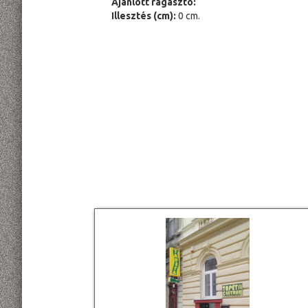
Ajánlott ragasztó:
Illesztés (cm):
0 cm.