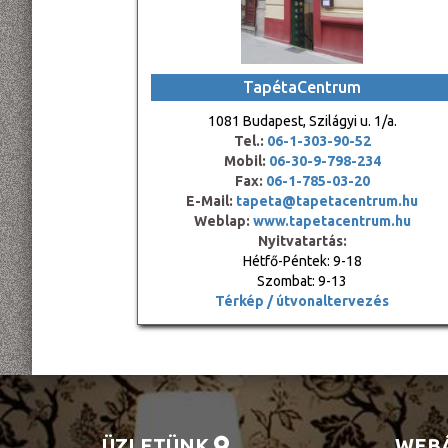
TapétaCentrum
1081 Budapest, Szilágyi u. 1/a.
Tel.:
06-1-303-90-52
Mobil:
06-30-9-798-234
Fax:
06-1-785-03-20
E-Mail:
tapeta@tapetacentrum.hu
Weblap:
www.tapetacentrum.hu
Nyitvatartás:
Hétfő-Péntek: 9-18
Szombat: 9-13
Térkép / útvonaltervezés
ÜZLETÜNK
WEB