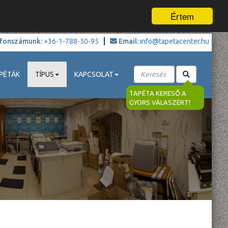
Értem
fonszámunk:
+36-1-788-50-95
Email:
info@tapetacenter.hu
PÉTÁK
TÍPUS
KAPCSOLAT
TAPÉTA KERESŐ A
GYORS VÁLASZÉRT!