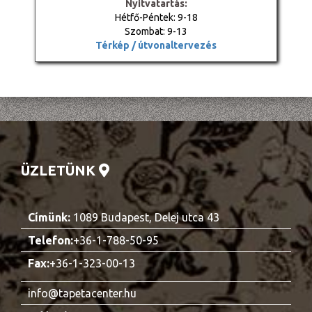
Nyitvatartás:
Hétfő-Péntek: 9-18
Szombat: 9-13
Térkép / útvonaltervezés
ÜZLETÜNK
Címünk:
1089 Budapest, Delej utca 43
Telefon:
+36-1-788-50-95
Fax:
+36-1-323-00-13
info@tapetacenter.hu