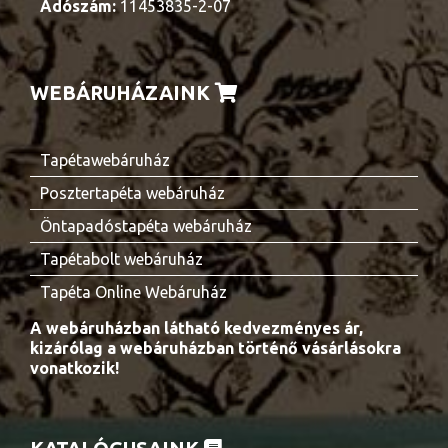
Adószám:
11453835-2-07
WEBÁRUHÁZAINK
Tapétawebáruház
Posztertapéta webáruház
Öntapadóstapéta webáruház
Tapétabolt webáruház
Tapéta Online Webáruház
A webáruházban látható kedvezményes ár,
kizárólag a webáruházban történő vásárlásokra
vonatkozik!