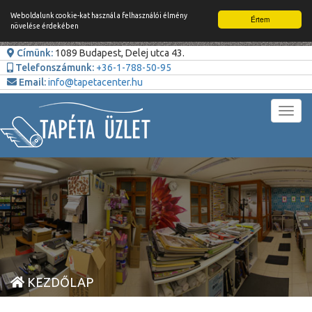
Weboldalunk cookie-kat használ a felhasználói élmény
Értem
növelése érdekében
Címünk:
1089 Budapest, Delej utca 43.
Telefonszámunk:
+36-1-788-50-95
Email:
info@tapetacenter.hu
Toggl
navig
KEZDŐLAP