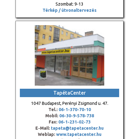
Szombat: 9-13
Térkép / útvonaltervezés
TapétaCenter
1047 Budapest, Perényi Zsigmond u. 47.
Tel.:
06-1-370-70-10
Mobil:
06-30-9-578-738
Fax:
06-1-231-02-73
E-Mail:
tapeta@tapetacenter.hu
Weblap:
www.tapetacenter.hu