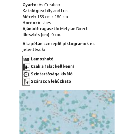
Gyártó:
As Creation
Katalógus:
Lilly and Luis
Méret:
159 cm x 280 cm
Hordozó:
vlies
Ajánlott ragasztó:
Metylan Direct
Illesztés (cm):
0 cm.
A tapétán szereplő piktogramok és
jelentésük:
Lemosható
Csak a falat kell kenni
Színtartósága kiváló
Szárazon lehúzható