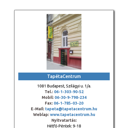
TapétaCentrum
1081 Budapest, Szilágyi u. 1/a.
Tel.:
06-1-303-90-52
Mobil:
06-30-9-798-234
Fax:
06-1-785-03-20
E-Mail:
tapeta@tapetacentrum.hu
Weblap:
www.tapetacentrum.hu
Nyitvatartás:
Hétfő-Péntek: 9-18