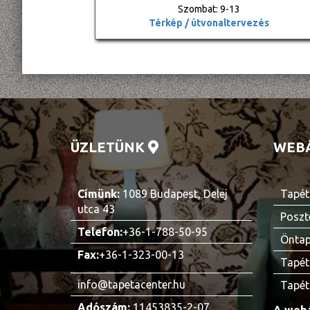
Szombat: 9-13
Térkép / útvonaltervezés
ÜZLETÜNK
WEB
Címünk:
1089 Budapest, Delej
Tapét
utca 43
Poszt
Telefon:
+36-1-788-50-95
Öntap
Fax:
+36-1-323-00-13
Tapét
info@tapetacenter.hu
Tapét
Adószám:
11453835-2-07