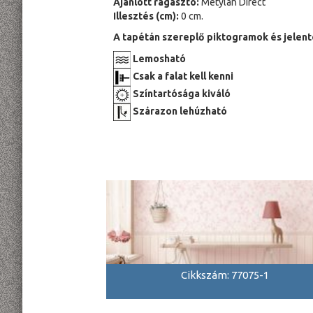
Ajánlott ragasztó:
Metylan Direct
Illesztés (cm):
0 cm.
A tapétán szereplő piktogramok és jelent
Lemosható
Csak a falat kell kenni
Színtartósága kiváló
Szárazon lehúzható
Cikkszám: 77075-1