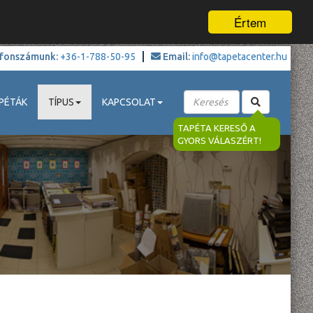
Értem
fonszámunk:
+36-1-788-50-95
Email:
info@tapetacenter.hu
PÉTÁK
TÍPUS
KAPCSOLAT
TAPÉTA KERESŐ A
GYORS VÁLASZÉRT!