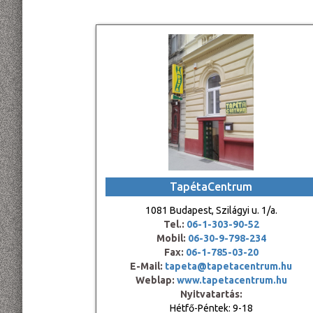
TapétaCentrum
1081 Budapest, Szilágyi u. 1/a.
Tel.:
06-1-303-90-52
Mobil:
06-30-9-798-234
Fax:
06-1-785-03-20
E-Mail:
tapeta@tapetacentrum.hu
Weblap:
www.tapetacentrum.hu
Nyitvatartás:
Hétfő-Péntek: 9-18