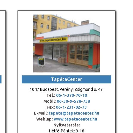
TapétaCenter
1047 Budapest, Perényi Zsigmond u. 47.
Tel.:
06-1-370-70-10
Mobil:
06-30-9-578-738
Fax:
06-1-231-02-73
E-Mail:
tapeta@tapetacenter.hu
Weblap:
www.tapetacenter.hu
Nyitvatartás:
Hétfő-Péntek: 9-18