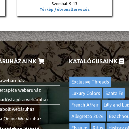
Szombat: 9-13
Térkép / útvonaltervezés
ÁRUHÁZAINK
KATALÓGUSAINK
awebáruház
Exclusive Threads
ertapéta webáruház
Luxury Colors
Santa Fe
adóstapéta webáruház
French Affair
Lilly and Lui
abolt webáruház
Allegretto 2026
Beachho
a Online Webáruház
Elysium
Ritus
History of