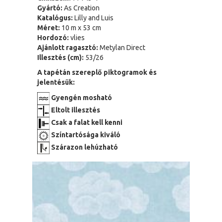
Gyártó:
As Creation
Katalógus:
Lilly and Luis
Méret:
10 m x 53 cm
Hordozó:
vlies
Ajánlott ragasztó:
Metylan Direct
Illesztés (cm):
53/26
A tapétán szereplő piktogramok és
jelentésük:
Gyengén mosható
Eltolt illesztés
Csak a falat kell kenni
Színtartósága kiváló
Szárazon lehúzható