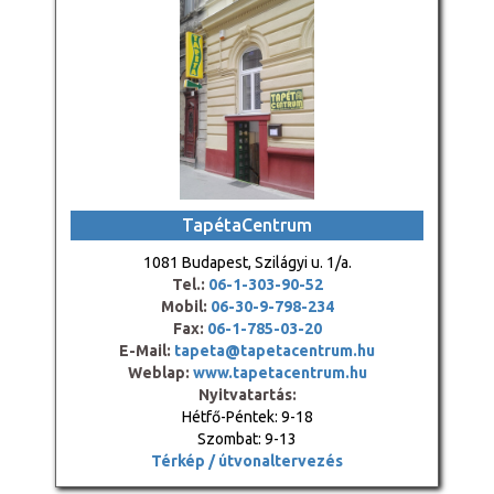
TapétaCentrum
1081 Budapest, Szilágyi u. 1/a.
Tel.:
06-1-303-90-52
Mobil:
06-30-9-798-234
Fax:
06-1-785-03-20
E-Mail:
tapeta@tapetacentrum.hu
Weblap:
www.tapetacentrum.hu
Nyitvatartás:
Hétfő-Péntek: 9-18
Szombat: 9-13
Térkép / útvonaltervezés