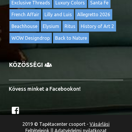
Exclusive Threads
Luxury Colors
Santa Fe
French Affair
Lilly and Luis
Allegretto 2026
Beachhouse
Elysium
Ritus
History of Art 2
WOW Designdrop
Back to Nature
KÖZÖSSÉGI
Kövess minket a Facebookon!
2019 © Tapétacenter csoport -
Vásárlási
Feltételeink
||
Adatvédelmi nyilatkozat