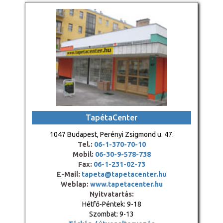
TapétaCenter
1047 Budapest, Perényi Zsigmond u. 47.
Tel.:
06-1-370-70-10
Mobil:
06-30-9-578-738
Fax:
06-1-231-02-73
E-Mail:
tapeta@tapetacenter.hu
Weblap:
www.tapetacenter.hu
Nyitvatartás:
Hétfő-Péntek: 9-18
Szombat: 9-13