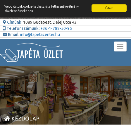
Weboldalunk cookie-kat használ a felhasználói élmény
Értem
növelése érdekében
Címünk:
1089 Budapest, Delej utca 43.
Telefonszámunk:
+36-1-788-50-95
Email:
info@tapetacenter.hu
Toggl
navig
KEZDŐLAP