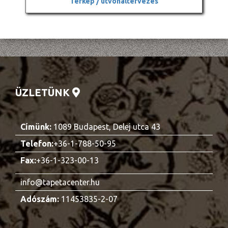
Térkép / útvonaltervezés
ÜZLETÜNK
Címünk:
1089 Budapest, Delej utca 43
Telefon:
+36-1-788-50-95
Fax:
+36-1-323-00-13
info@tapetacenter.hu
Adószám:
11453835-2-07