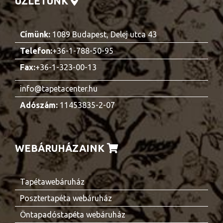
ÜZLETÜNK
Címünk:
1089 Budapest, Delej utca 43
Telefon:
+36-1-788-50-95
Fax:
+36-1-323-00-13
info@tapetacenter.hu
Adószám:
11453835-2-07
WEBÁRUHÁZAINK
Tapétawebáruház
Posztertapéta webáruház
Öntapadóstapéta webáruház