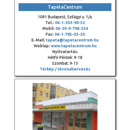
TapétaCentrum
1081 Budapest, Szilágyi u. 1/a.
Tel.:
06-1-303-90-52
Mobil:
06-30-9-798-234
Fax:
06-1-785-03-20
E-Mail:
tapeta@tapetacentrum.hu
Weblap:
www.tapetacentrum.hu
Nyitvatartás:
Hétfő-Péntek: 9-18
Szombat: 9-13
Térkép / útvonaltervezés