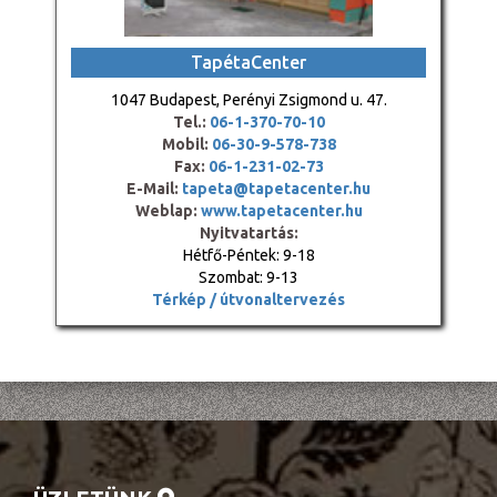
TapétaCenter
1047 Budapest, Perényi Zsigmond u. 47.
Tel.:
06-1-370-70-10
Mobil:
06-30-9-578-738
Fax:
06-1-231-02-73
E-Mail:
tapeta@tapetacenter.hu
Weblap:
www.tapetacenter.hu
Nyitvatartás:
Hétfő-Péntek: 9-18
Szombat: 9-13
Térkép / útvonaltervezés