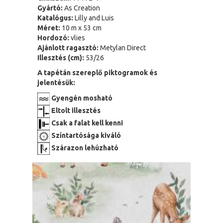
Gyártó:
As Creation
Katalógus:
Lilly and Luis
Méret:
10 m x 53 cm
Hordozó:
vlies
Ajánlott ragasztó:
Metylan Direct
Illesztés (cm):
53/26
A tapétán szereplő piktogramok és
jelentésük:
Gyengén mosható
Eltolt illesztés
Csak a falat kell kenni
Színtartósága kiváló
Szárazon lehúzható