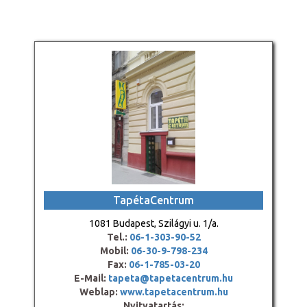
TapétaCentrum
1081 Budapest, Szilágyi u. 1/a.
Tel.:
06-1-303-90-52
Mobil:
06-30-9-798-234
Fax:
06-1-785-03-20
E-Mail:
tapeta@tapetacentrum.hu
Weblap:
www.tapetacentrum.hu
Nyitvatartás: