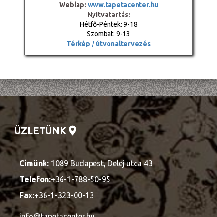
Weblap:
www.tapetacenter.hu
Nyitvatartás:
Hétfő-Péntek: 9-18
Szombat: 9-13
Térkép / útvonaltervezés
ÜZLETÜNK
Címünk:
1089 Budapest, Delej utca 43
Telefon:
+36-1-788-50-95
Fax:
+36-1-323-00-13
info@tapetacenter.hu