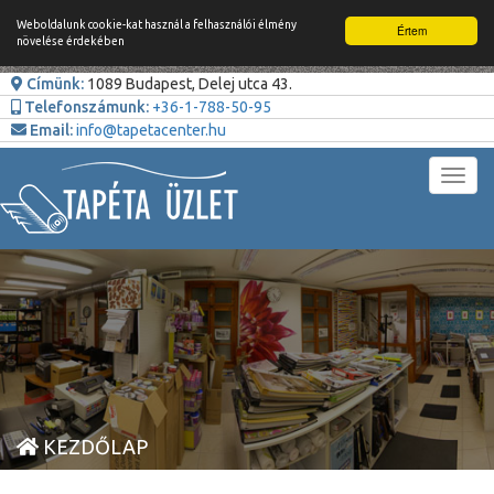
Weboldalunk cookie-kat használ a felhasználói élmény
Értem
növelése érdekében
Címünk:
1089 Budapest, Delej utca 43.
Telefonszámunk:
+36-1-788-50-95
Email:
info@tapetacenter.hu
Toggl
navig
KEZDŐLAP