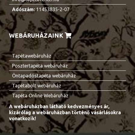
Adószám:
11453835-2-07
WEBÁRUHÁZAINK
Tapétawebáruház
Posztertapéta webáruház
Öntapadóstapéta webáruház
Tapétabolt webáruház
Tapéta Online Webáruház
A webáruházban látható kedvezményes ár,
kizárólag a webáruházban történő vásárlásokra
vonatkozik!