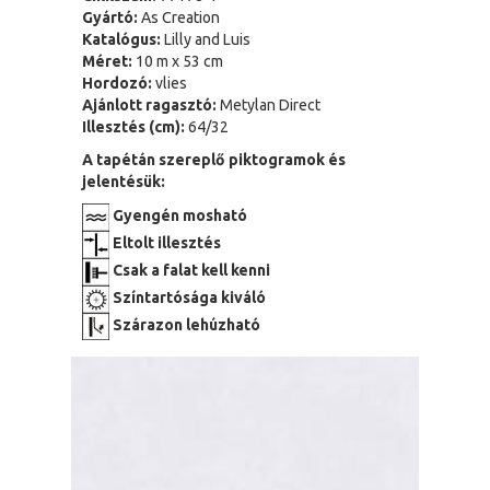
Gyártó:
As Creation
Katalógus:
Lilly and Luis
Méret:
10 m x 53 cm
Hordozó:
vlies
Ajánlott ragasztó:
Metylan Direct
Illesztés (cm):
64/32
A tapétán szereplő piktogramok és
jelentésük:
Gyengén mosható
Eltolt illesztés
Csak a falat kell kenni
Színtartósága kiváló
Szárazon lehúzható