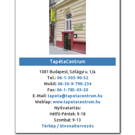
TapétaCentrum
1081 Budapest, Szilágyi u. 1/a.
Tel.:
06-1-303-90-52
Mobil:
06-30-9-798-234
Fax:
06-1-785-03-20
E-Mail:
tapeta@tapetacentrum.hu
Weblap:
www.tapetacentrum.hu
Nyitvatartás:
Hétfő-Péntek: 9-18
Szombat: 9-13
Térkép / útvonaltervezés