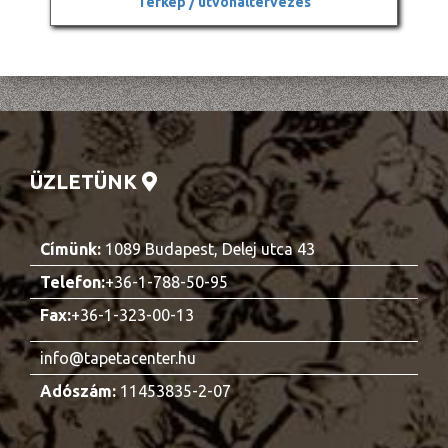
Térkép / útvonaltervezés
ÜZLETÜNK
Címünk:
1089 Budapest, Delej utca 43
Telefon:
+36-1-788-50-95
Fax:
+36-1-323-00-13
info@tapetacenter.hu
Adószám:
11453835-2-07