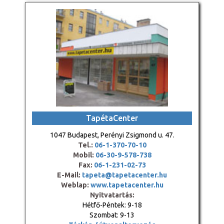
TapétaCenter
1047 Budapest, Perényi Zsigmond u. 47.
Tel.:
06-1-370-70-10
Mobil:
06-30-9-578-738
Fax:
06-1-231-02-73
E-Mail:
tapeta@tapetacenter.hu
Weblap:
www.tapetacenter.hu
Nyitvatartás:
Hétfő-Péntek: 9-18
Szombat: 9-13