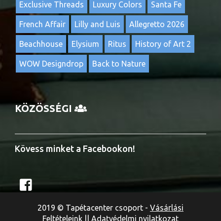
Exclusive Threads
Luxury Colors
Santa Fe
French Affair
Lilly and Luis
Allegretto 2026
Beachhouse
Elysium
Ritus
History of Art 2
WOW Designdrop
Back to Nature
KÖZÖSSÉGI
Kövess minket a Facebookon!
2019 © Tapétacenter csoport -
Vásárlási
Feltételeink
||
Adatvédelmi nyilatkozat