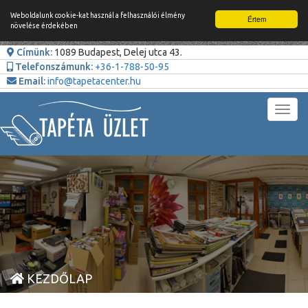
Weboldalunk cookie-kat használ a felhasználói élmény
Értem
növelése érdekében
Címünk:
1089 Budapest, Delej utca 43.
Telefonszámunk:
+36-1-788-50-95
Email:
info@tapetacenter.hu
Toggl
navig
KEZDŐLAP