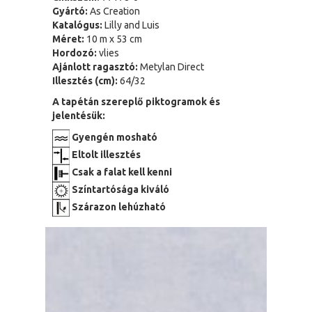
Gyártó:
As Creation
Katalógus:
Lilly and Luis
Méret:
10 m x 53 cm
Hordozó:
vlies
Ajánlott ragasztó:
Metylan Direct
Illesztés (cm):
64/32
A tapétán szereplő piktogramok és
jelentésük:
Gyengén mosható
Eltolt illesztés
Csak a falat kell kenni
Színtartósága kiváló
Szárazon lehúzható