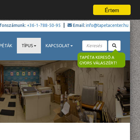
Értem
fonszámunk:
+36-1-788-50-95
Email:
info@tapetacenter.hu
PÉTÁK
TÍPUS
KAPCSOLAT
TAPÉTA KERESŐ A
GYORS VÁLASZÉRT!