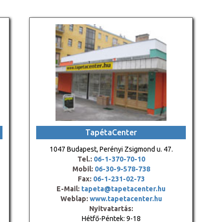
TapétaCenter
1047 Budapest, Perényi Zsigmond u. 47.
Tel.:
06-1-370-70-10
Mobil:
06-30-9-578-738
Fax:
06-1-231-02-73
E-Mail:
tapeta@tapetacenter.hu
Weblap:
www.tapetacenter.hu
Nyitvatartás:
Hétfő-Péntek: 9-18