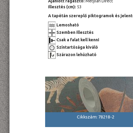
Ajánlott ragasztó:
Metylan Direct
Illesztés (cm):
53
A tapétán szereplő piktogramok és jelent
Lemosható
Szemben illesztés
Csak a falat kell kenni
Színtartósága kiváló
Szárazon lehúzható
Cikkszám: 78218-2