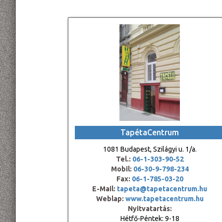
TapétaCentrum
1081 Budapest, Szilágyi u. 1/a.
Tel.:
06-1-303-90-52
Mobil:
06-30-9-798-234
Fax:
06-1-785-03-20
E-Mail:
tapeta@tapetacentrum.hu
Weblap:
www.tapetacentrum.hu
Nyitvatartás:
Hétfő-Péntek: 9-18