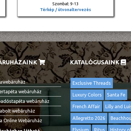
Szombat: 9-13
Térkép / útvonaltervezés
ÁRUHÁZAINK
KATALÓGUSAINK
awebáruház
Exclusive Threads
ertapéta webáruház
Luxury Colors
Santa Fe
adóstapéta webáruház
French Affair
Lilly and Lui
abolt webáruház
Allegretto 2026
Beachho
a Online Webáruház
Elysium
Ritus
History of