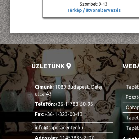
Szombat: 9-13
Térkép / útvonaltervezés
ÜZLETÜNK
WEB
Címünk:
1089 Budapest, Delej
Tapét
utca 43
Poszt
Telefon:
+36-1-788-50-95
Öntap
Fax:
+36-1-323-00-13
Tapét
info@tapetacenter.hu
Tapét
Adószám:
11453835-2-07