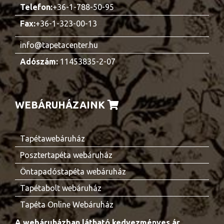
Telefon:
+36-1-788-50-95
Fax:
+36-1-323-00-13
info@tapetacenter.hu
Adószám:
11453835-2-07
WEBÁRUHÁZAINK
Tapétawebáruház
Posztertapéta webáruház
Öntapadóstapéta webáruház
Tapétabolt webáruház
Tapéta Online Webáruház
A webáruházban látható kedvezményes ár,