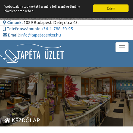
Weboldalunk cookie-kat használ a felhasználói élmény
Értem
növelése érdekében
Címünk:
1089 Budapest, Delej utca 43.
Telefonszámunk:
+36-1-788-50-95
Email:
info@tapetacenter.hu
Toggl
navig
KEZDŐLAP