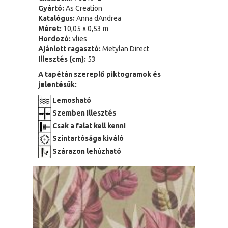
Gyártó:
As Creation
Katalógus:
Anna dAndrea
Méret:
10,05 x 0,53 m
Hordozó:
vlies
Ajánlott ragasztó:
Metylan Direct
Illesztés (cm):
53
A tapétán szereplő piktogramok és
jelentésük:
Lemosható
Szemben illesztés
Csak a falat kell kenni
Színtartósága kiváló
Szárazon lehúzható