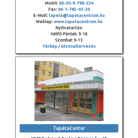
Mobil:
06-30-9-798-234
Fax:
06-1-785-03-20
E-Mail:
tapeta@tapetacentrum.hu
Weblap:
www.tapetacentrum.hu
Nyitvatartás:
Hétfő-Péntek: 9-18
Szombat: 9-13
Térkép / útvonaltervezés
TapétaCenter