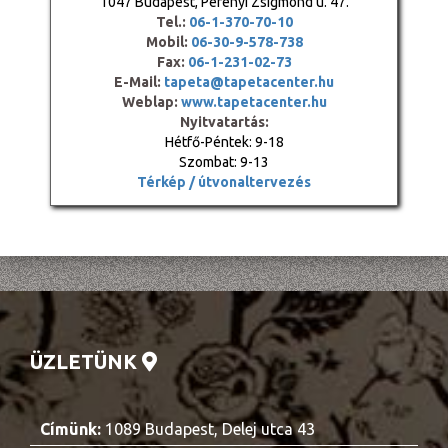
1047 Budapest, Perényi Zsigmond u. 47.
Tel.:
06-1-370-70-10
Mobil:
06-30-9-578-738
Fax:
06-1-231-02-73
E-Mail:
tapeta@tapetacenter.hu
Weblap:
www.tapetacenter.hu
Nyitvatartás:
Hétfő-Péntek: 9-18
Szombat: 9-13
Térkép / útvonaltervezés
ÜZLETÜNK
Címünk:
1089 Budapest, Delej utca 43