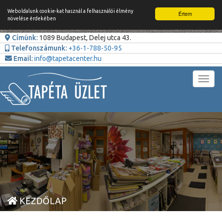
Weboldalunk cookie-kat használ a felhasználói élmény
Értem
növelése érdekében
Címünk:
1089 Budapest, Delej utca 43.
Telefonszámunk:
+36-1-788-50-95
Email:
info@tapetacenter.hu
Toggl
navig
KEZDŐLAP