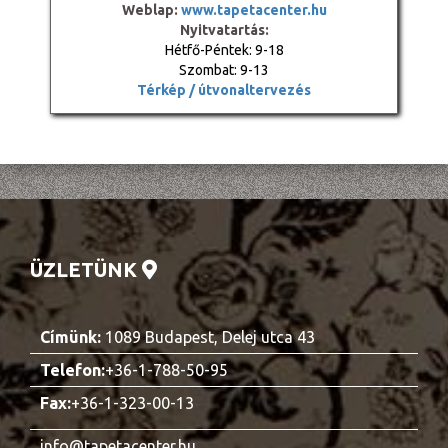
Weblap:
www.tapetacenter.hu
Nyitvatartás:
Hétfő-Péntek: 9-18
Szombat: 9-13
Térkép / útvonaltervezés
ÜZLETÜNK
Címünk:
1089 Budapest, Delej utca 43
Telefon:
+36-1-788-50-95
Fax:
+36-1-323-00-13
info@tapetacenter.hu