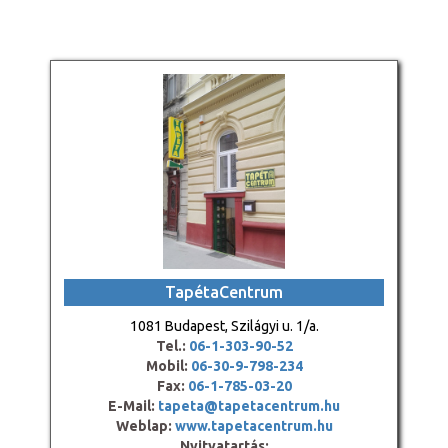
TapétaCentrum
1081 Budapest, Szilágyi u. 1/a.
Tel.:
06-1-303-90-52
Mobil:
06-30-9-798-234
Fax:
06-1-785-03-20
E-Mail:
tapeta@tapetacentrum.hu
Weblap:
www.tapetacentrum.hu
Nyitvatartás: