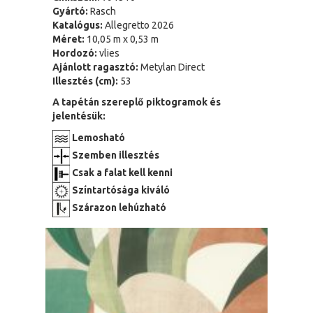
Gyártó:
Rasch
Katalógus:
Allegretto 2026
Méret:
10,05 m x 0,53 m
Hordozó:
vlies
Ajánlott ragasztó:
Metylan Direct
Illesztés (cm):
53
A tapétán szereplő piktogramok és
jelentésük:
Lemosható
Szemben illesztés
Csak a falat kell kenni
Színtartósága kiváló
Szárazon lehúzható