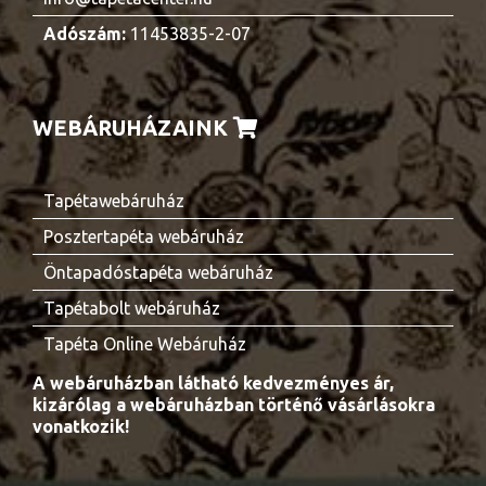
Adószám:
11453835-2-07
WEBÁRUHÁZAINK
Tapétawebáruház
Posztertapéta webáruház
Öntapadóstapéta webáruház
Tapétabolt webáruház
Tapéta Online Webáruház
A webáruházban látható kedvezményes ár,
kizárólag a webáruházban történő vásárlásokra
vonatkozik!