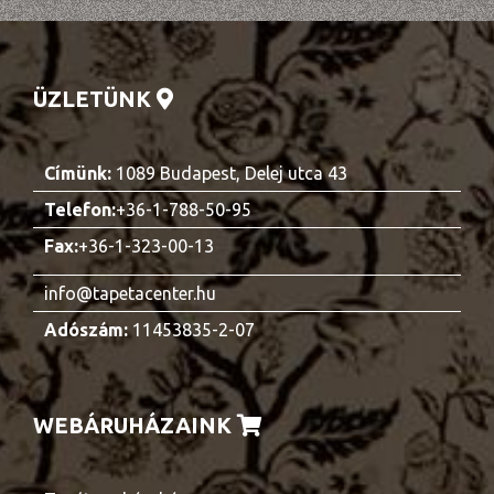
ÜZLETÜNK
Címünk:
1089 Budapest, Delej utca 43
Telefon:
+36-1-788-50-95
Fax:
+36-1-323-00-13
info@tapetacenter.hu
Adószám:
11453835-2-07
WEBÁRUHÁZAINK