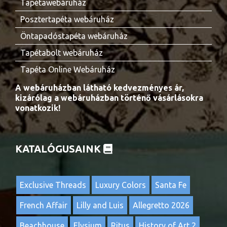
Tapétawebáruház
Posztertapéta webáruház
Öntapadóstapéta webáruház
Tapétabolt webáruház
Tapéta Online Webáruház
A webáruházban látható kedvezményes ár,
kizárólag a webáruházban történő vásárlásokra
vonatkozik!
KATALÓGUSAINK
Exclusive Threads
Luxury Colors
Santa Fe
French Affair
Lilly and Luis
Allegretto 2026
Beachhouse
Elysium
Ritus
History of Art 2