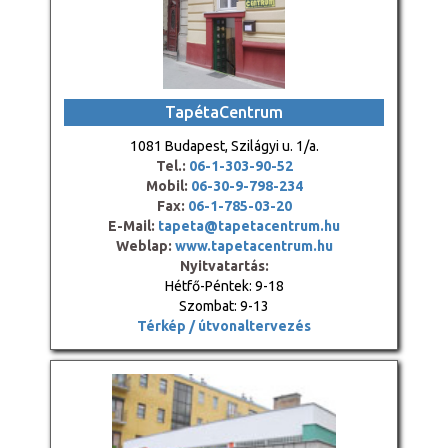
TapétaCentrum
1081 Budapest, Szilágyi u. 1/a.
Tel.:
06-1-303-90-52
Mobil:
06-30-9-798-234
Fax:
06-1-785-03-20
E-Mail:
tapeta@tapetacentrum.hu
Weblap:
www.tapetacentrum.hu
Nyitvatartás:
Hétfő-Péntek: 9-18
Szombat: 9-13
Térkép / útvonaltervezés