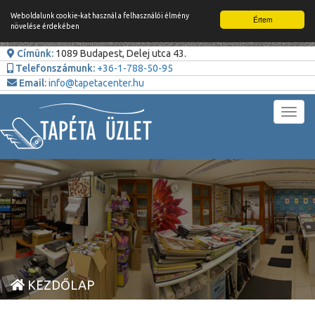
Weboldalunk cookie-kat használ a felhasználói élmény
Értem
növelése érdekében
Címünk:
1089 Budapest, Delej utca 43.
Telefonszámunk:
+36-1-788-50-95
Email:
info@tapetacenter.hu
Toggl
navig
KEZDŐLAP