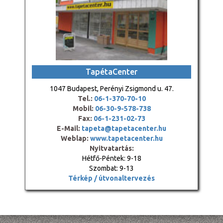
TapétaCenter
1047 Budapest, Perényi Zsigmond u. 47.
Tel.:
06-1-370-70-10
Mobil:
06-30-9-578-738
Fax:
06-1-231-02-73
E-Mail:
tapeta@tapetacenter.hu
Weblap:
www.tapetacenter.hu
Nyitvatartás:
Hétfő-Péntek: 9-18
Szombat: 9-13
Térkép / útvonaltervezés