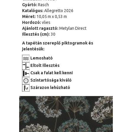
Gyártó:
Rasch
Katalógus:
Allegretto 2026
Méret:
10,05 m x 0,53 m
Hordozó:
vlies
Ajánlott ragasztó:
Metylan Direct
Illesztés (cm):
30
A tapétán szereplő piktogramok és
jelentésük:
Lemosható
Eltolt illesztés
Csak a falat kell kenni
Színtartósága kiváló
Szárazon lehúzható