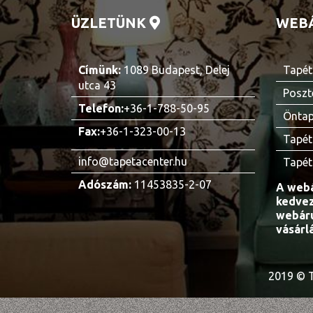
ÜZLETÜNK
WEB
Címünk:
1089 Budapest, Delej
Tapét
utca 43
Poszt
Telefon:
+36-1-788-50-95
Öntap
Fax:
+36-1-323-00-13
Tapét
info@tapetacenter.hu
Tapét
Adószám:
11453835-2-07
A webá
kedvez
webáru
vásárl
2019 © T