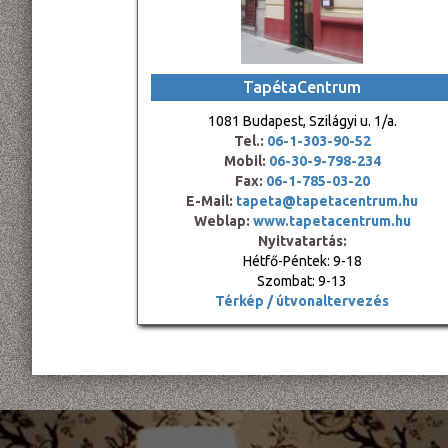
TapétaCentrum
1081 Budapest, Szilágyi u. 1/a.
Tel.:
06-1-303-90-52
Mobil:
06-30-9-798-234
Fax:
06-1-785-03-20
E-Mail:
tapeta@tapetacentrum.hu
Weblap:
www.tapetacentrum.hu
Nyitvatartás:
Hétfő-Péntek: 9-18
Szombat: 9-13
Térkép / útvonaltervezés