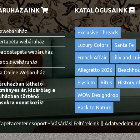
ÁRUHÁZAINK
KATALÓGUSAINK
awebáruház
Exclusive Threads
ertapéta webáruház
Luxury Colors
Santa Fe
adóstapéta webáruház
French Affair
Lilly and Lui
abolt webáruház
Allegretto 2026
Beachho
a Online Webáruház
Elysium
Ritus
History of
ruházban látható
ményes ár, kizárólag a
WOW Designdrop
házban történő
ásokra vonatkozik!
Back to Nature
apétacenter csoport -
Vásárlási Feltételeink
||
Adatvédelmi ny