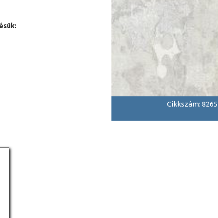
ésük:
Cikkszám: 8265