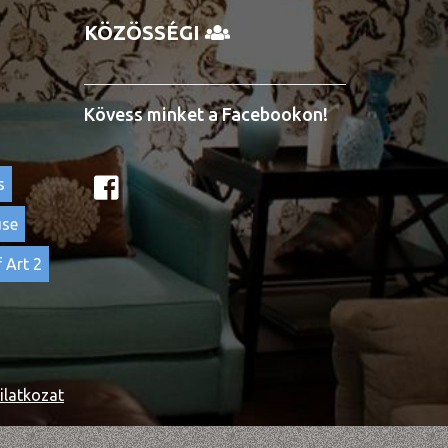
KÖZÖSSÉGI
Kövess minket a Facebookon!
s
use
 Art 2
ilatkozat