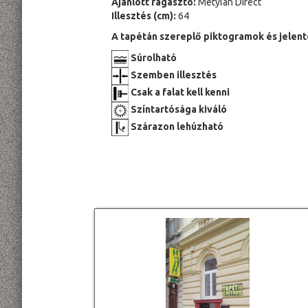
Ajánlott ragasztó:
Metylan Direct
Illesztés (cm):
64
A tapétán szereplő piktogramok és jelent
Súrolható
Szemben illesztés
Csak a falat kell kenni
Színtartósága kiváló
Szárazon lehúzható