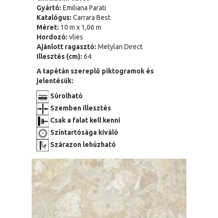
Gyártó:
Emiliana Parati
Katalógus:
Carrara Best
Méret:
10 m x 1,06 m
Hordozó:
vlies
Ajánlott ragasztó:
Metylan Direct
Illesztés (cm):
64
A tapétán szereplő piktogramok és
jelentésük:
Súrolható
Szemben illesztés
Csak a falat kell kenni
Színtartósága kiváló
Szárazon lehúzható