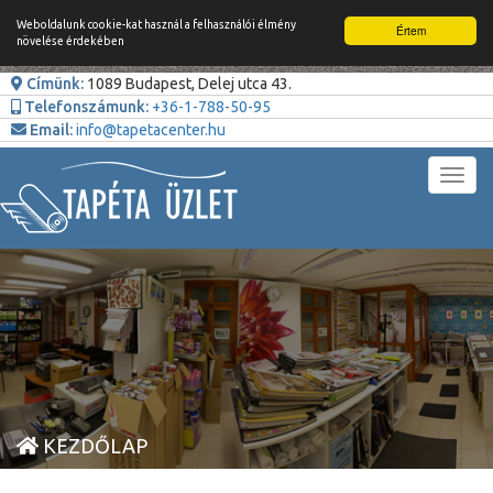
Weboldalunk cookie-kat használ a felhasználói élmény
Értem
növelése érdekében
Címünk:
1089 Budapest, Delej utca 43.
Telefonszámunk:
+36-1-788-50-95
Email:
info@tapetacenter.hu
Toggl
navig
KEZDŐLAP