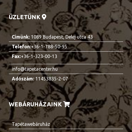
ÜZLETÜNK
Címünk:
1089 Budapest, Delej utca 43
Telefon:
+36-1-788-50-95
Fax:
+36-1-323-00-13
info@tapetacenter.hu
Adószám:
11453835-2-07
WEBÁRUHÁZAINK
Tapétawebáruház