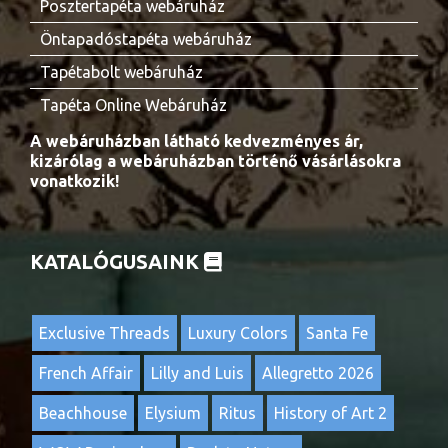
Posztertapéta webáruház
Öntapadóstapéta webáruház
Tapétabolt webáruház
Tapéta Online Webáruház
A webáruházban látható kedvezményes ár,
kizárólag a webáruházban történő vásárlásokra
vonatkozik!
KATALÓGUSAINK
Exclusive Threads
Luxury Colors
Santa Fe
French Affair
Lilly and Luis
Allegretto 2026
Beachhouse
Elysium
Ritus
History of Art 2