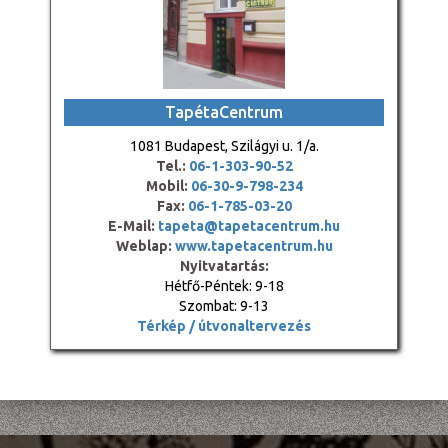
TapétaCentrum
1081 Budapest, Szilágyi u. 1/a.
Tel.:
06-1-303-90-52
Mobil:
06-30-9-798-234
Fax:
06-1-785-03-20
E-Mail:
tapeta@tapetacentrum.hu
Weblap:
www.tapetacentrum.hu
Nyitvatartás:
Hétfő-Péntek: 9-18
Szombat: 9-13
Térkép / útvonaltervezés