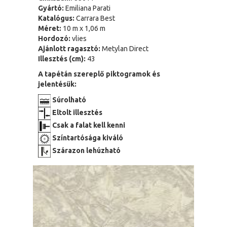
Gyártó:
Emiliana Parati
Katalógus:
Carrara Best
Méret:
10 m x 1,06 m
Hordozó:
vlies
Ajánlott ragasztó:
Metylan Direct
Illesztés (cm):
43
A tapétán szereplő piktogramok és
jelentésük:
Súrolható
Eltolt illesztés
Csak a falat kell kenni
Színtartósága kiváló
Szárazon lehúzható