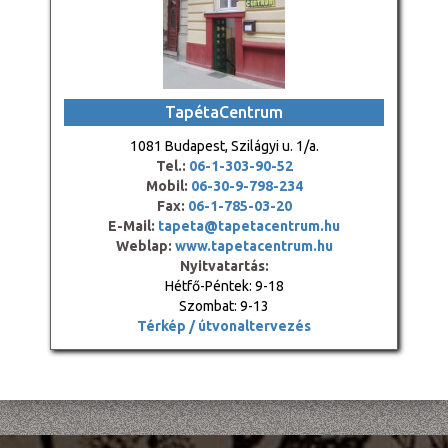
TapétaCentrum
1081 Budapest, Szilágyi u. 1/a.
Tel.:
06-1-303-90-52
Mobil:
06-30-9-798-234
Fax:
06-1-785-03-20
E-Mail:
tapeta@tapetacentrum.hu
Weblap:
www.tapetacentrum.hu
Nyitvatartás:
Hétfő-Péntek: 9-18
Szombat: 9-13
Térkép / útvonaltervezés