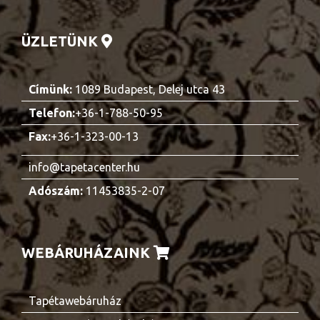
ÜZLETÜNK
Címünk:
1089 Budapest, Delej utca 43
Telefon:
+36-1-788-50-95
Fax:
+36-1-323-00-13
info@tapetacenter.hu
Adószám:
11453835-2-07
WEBÁRUHÁZAINK
Tapétawebáruház