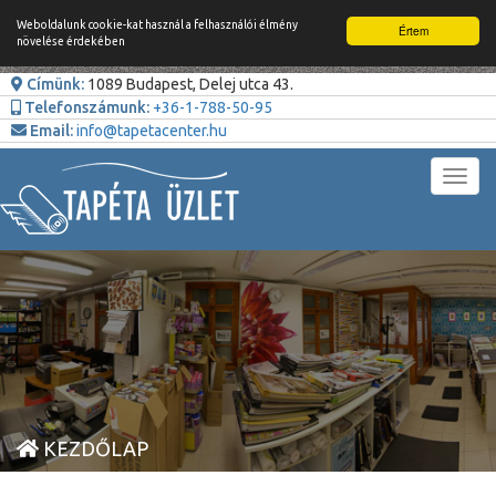
Weboldalunk cookie-kat használ a felhasználói élmény
Értem
növelése érdekében
Címünk:
1089 Budapest, Delej utca 43.
Telefonszámunk:
+36-1-788-50-95
Email:
info@tapetacenter.hu
Toggl
navig
KEZDŐLAP