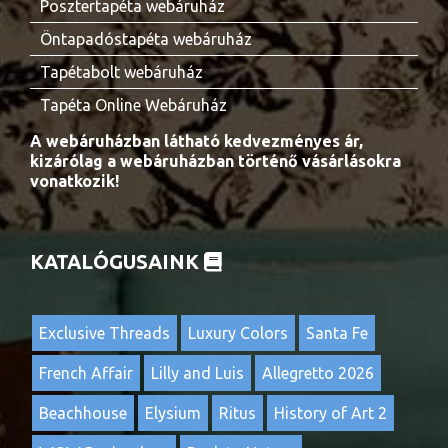
Posztertapéta webáruház
Öntapadóstapéta webáruház
Tapétabolt webáruház
Tapéta Online Webáruház
A webáruházban látható kedvezményes ár,
kizárólag a webáruházban történő vásárlásokra
vonatkozik!
KATALÓGUSAINK
Exclusive Threads
Luxury Colors
Santa Fe
French Affair
Lilly and Luis
Allegretto 2026
Beachhouse
Elysium
Ritus
History of Art 2