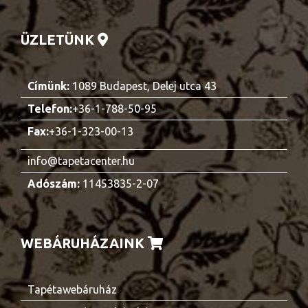
ÜZLETÜNK
Címünk:
1089 Budapest, Delej utca 43
Telefon:
+36-1-788-50-95
Fax:
+36-1-323-00-13
info@tapetacenter.hu
Adószám:
11453835-2-07
WEBÁRUHÁZAINK
Tapétawebáruház