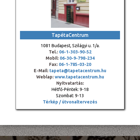
TapétaCentrum
1081 Budapest, Szilágyi u. 1/a.
Tel.:
06-1-303-90-52
Mobil:
06-30-9-798-234
Fax:
06-1-785-03-20
E-Mail:
tapeta@tapetacentrum.hu
Weblap:
www.tapetacentrum.hu
Nyitvatartás:
Hétfő-Péntek: 9-18
Szombat: 9-13
Térkép / útvonaltervezés