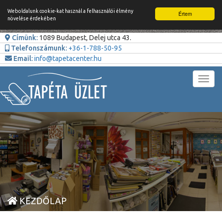
Weboldalunk cookie-kat használ a felhasználói élmény
Értem
növelése érdekében
Címünk:
1089 Budapest, Delej utca 43.
Telefonszámunk:
+36-1-788-50-95
Email:
info@tapetacenter.hu
Toggl
navig
KEZDŐLAP