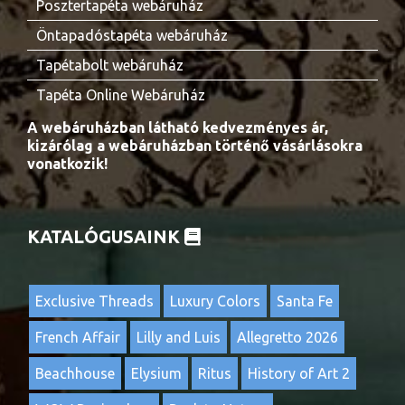
Posztertapéta webáruház
Öntapadóstapéta webáruház
Tapétabolt webáruház
Tapéta Online Webáruház
A webáruházban látható kedvezményes ár,
kizárólag a webáruházban történő vásárlásokra
vonatkozik!
KATALÓGUSAINK
Exclusive Threads
Luxury Colors
Santa Fe
French Affair
Lilly and Luis
Allegretto 2026
Beachhouse
Elysium
Ritus
History of Art 2