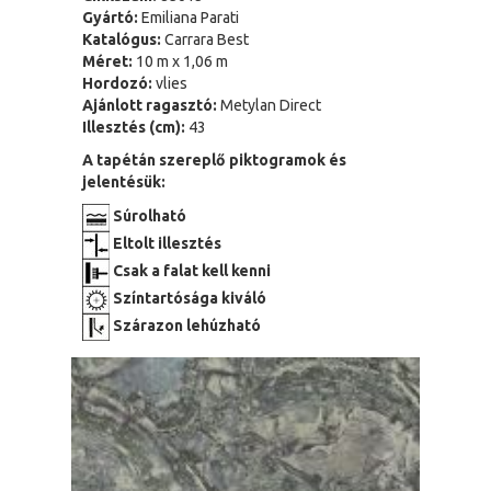
Gyártó:
Emiliana Parati
Katalógus:
Carrara Best
Méret:
10 m x 1,06 m
Hordozó:
vlies
Ajánlott ragasztó:
Metylan Direct
Illesztés (cm):
43
A tapétán szereplő piktogramok és
jelentésük:
Súrolható
Eltolt illesztés
Csak a falat kell kenni
Színtartósága kiváló
Szárazon lehúzható