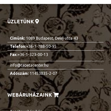
ÜZLETÜNK
Címünk:
1089 Budapest, Delej utca 43
Telefon:
+36-1-788-50-95
Fax:
+36-1-323-00-13
info@tapetacenter.hu
Adószám:
11453835-2-07
WEBÁRUHÁZAINK