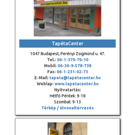
TapétaCenter
1047 Budapest, Perényi Zsigmond u. 47.
Tel.:
06-1-370-70-10
Mobil:
06-30-9-578-738
Fax:
06-1-231-02-73
E-Mail:
tapeta@tapetacenter.hu
Weblap:
www.tapetacenter.hu
Nyitvatartás:
Hétfő-Péntek: 9-18
Szombat: 9-13
Térkép / útvonaltervezés