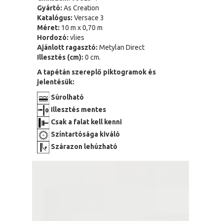
Gyártó:
As Creation
Katalógus:
Versace 3
Méret:
10 m x 0,70 m
Hordozó:
vlies
Ajánlott ragasztó:
Metylan Direct
Illesztés (cm):
0 cm.
A tapétán szereplő piktogramok és
jelentésük:
Súrolható
Illesztés mentes
Csak a falat kell kenni
Színtartósága kiváló
Szárazon lehúzható