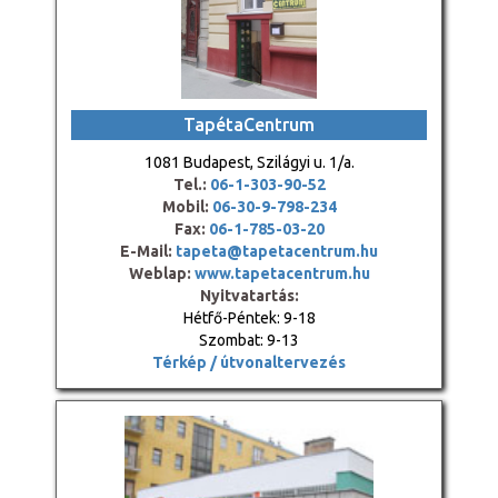
TapétaCentrum
1081 Budapest, Szilágyi u. 1/a.
Tel.:
06-1-303-90-52
Mobil:
06-30-9-798-234
Fax:
06-1-785-03-20
E-Mail:
tapeta@tapetacentrum.hu
Weblap:
www.tapetacentrum.hu
Nyitvatartás:
Hétfő-Péntek: 9-18
Szombat: 9-13
Térkép / útvonaltervezés