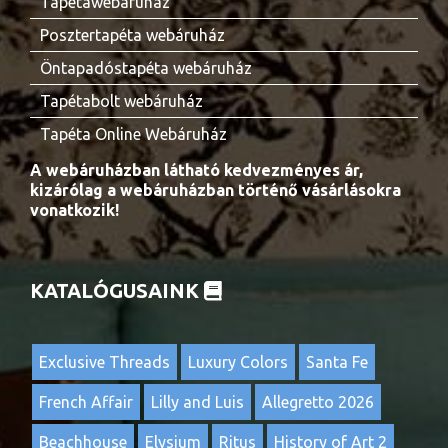
Tapétawebáruház
Posztertapéta webáruház
Öntapadóstapéta webáruház
Tapétabolt webáruház
Tapéta Online Webáruház
A webáruházban látható kedvezményes ár,
kizárólag a webáruházban történő vásárlásokra
vonatkozik!
KATALÓGUSAINK
Exclusive Threads
Luxury Colors
Santa Fe
French Affair
Lilly and Luis
Allegretto 2026
Beachhouse
Elysium
Ritus
History of Art 2