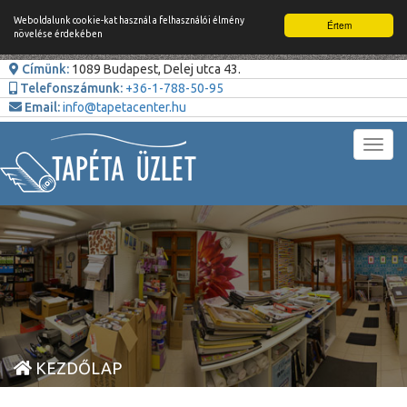
Weboldalunk cookie-kat használ a felhasználói élmény
Értem
növelése érdekében
Címünk:
1089 Budapest, Delej utca 43.
Telefonszámunk:
+36-1-788-50-95
Email:
info@tapetacenter.hu
Toggl
navig
KEZDŐLAP