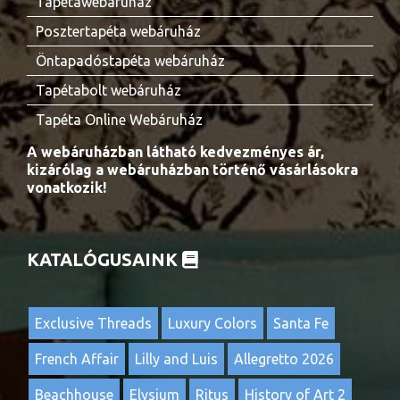
Tapétawebáruház
Posztertapéta webáruház
Öntapadóstapéta webáruház
Tapétabolt webáruház
Tapéta Online Webáruház
A webáruházban látható kedvezményes ár,
kizárólag a webáruházban történő vásárlásokra
vonatkozik!
KATALÓGUSAINK
Exclusive Threads
Luxury Colors
Santa Fe
French Affair
Lilly and Luis
Allegretto 2026
Beachhouse
Elysium
Ritus
History of Art 2