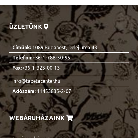
ÜZLETÜNK
Címünk:
1089 Budapest, Delej utca 43
Telefon:
+36-1-788-50-95
Fax:
+36-1-323-00-13
info@tapetacenter.hu
Adószám:
11453835-2-07
WEBÁRUHÁZAINK