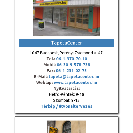
TapétaCenter
1047 Budapest, Perényi Zsigmond u. 47.
Tel.:
06-1-370-70-10
Mobil:
06-30-9-578-738
Fax:
06-1-231-02-73
E-Mail:
tapeta@tapetacenter.hu
Weblap:
www.tapetacenter.hu
Nyitvatartás:
Hétfő-Péntek: 9-18
Szombat: 9-13
Térkép / útvonaltervezés