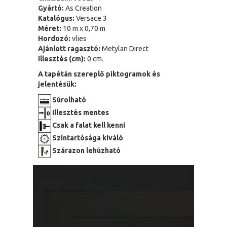
Gyártó:
As Creation
Katalógus:
Versace 3
Méret:
10 m x 0,70 m
Hordozó:
vlies
Ajánlott ragasztó:
Metylan Direct
Illesztés (cm):
0 cm.
A tapétán szereplő piktogramok és
jelentésük:
Súrolható
Illesztés mentes
Csak a falat kell kenni
Színtartósága kiváló
Szárazon lehúzható