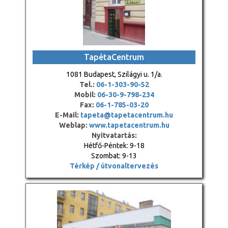
TapétaCentrum
1081 Budapest, Szilágyi u. 1/a.
Tel.:
06-1-303-90-52
Mobil:
06-30-9-798-234
Fax:
06-1-785-03-20
E-Mail:
tapeta@tapetacentrum.hu
Weblap:
www.tapetacentrum.hu
Nyitvatartás:
Hétfő-Péntek: 9-18
Szombat: 9-13
Térkép / útvonaltervezés