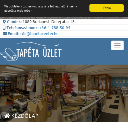
Weboldalunk cookie-kat használ a felhasználói élmény
Értem
növelése érdekében
Címünk:
1089 Budapest, Delej utca 43.
Telefonszámunk:
+36-1-788-50-95
Email:
info@tapetacenter.hu
Toggl
navig
KEZDŐLAP