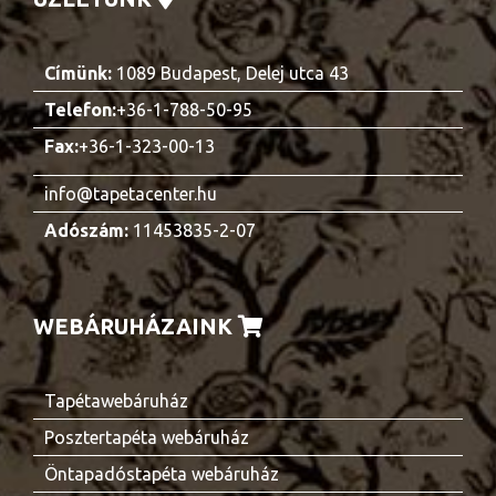
Címünk:
1089 Budapest, Delej utca 43
Telefon:
+36-1-788-50-95
Fax:
+36-1-323-00-13
info@tapetacenter.hu
Adószám:
11453835-2-07
WEBÁRUHÁZAINK
Tapétawebáruház
Posztertapéta webáruház
Öntapadóstapéta webáruház