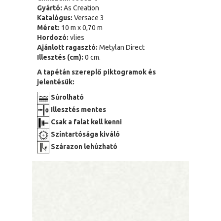
Gyártó:
As Creation
Katalógus:
Versace 3
Méret:
10 m x 0,70 m
Hordozó:
vlies
Ajánlott ragasztó:
Metylan Direct
Illesztés (cm):
0 cm.
A tapétán szereplő piktogramok és
jelentésük:
Súrolható
Illesztés mentes
Csak a falat kell kenni
Színtartósága kiváló
Szárazon lehúzható