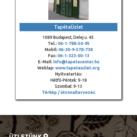
TapétaÜzlet
1089 Budapest, Delej u. 43.
Tel.:
06-1-788-50-95
Mobil:
06-30-9-578-738
Fax:
06-1-323-00-13
E-Mail:
info@tapetacenter.hu
Weblap:
www.tapetauzlet.org
Nyitvatartás:
Hétfő-Péntek: 9-18
Szombat: 9-13
Térkép / útvonaltervezés
ÜZLETÜNK