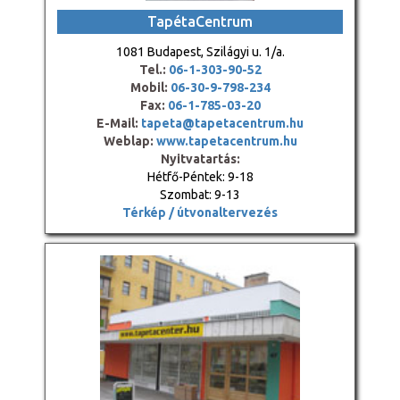
TapétaCentrum
1081 Budapest, Szilágyi u. 1/a.
Tel.:
06-1-303-90-52
Mobil:
06-30-9-798-234
Fax:
06-1-785-03-20
E-Mail:
tapeta@tapetacentrum.hu
Weblap:
www.tapetacentrum.hu
Nyitvatartás:
Hétfő-Péntek: 9-18
Szombat: 9-13
Térkép / útvonaltervezés