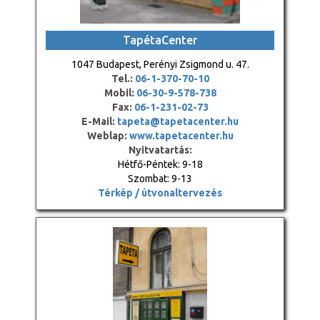
TapétaCenter
1047 Budapest, Perényi Zsigmond u. 47.
Tel.:
06-1-370-70-10
Mobil:
06-30-9-578-738
Fax:
06-1-231-02-73
E-Mail:
tapeta@tapetacenter.hu
Weblap:
www.tapetacenter.hu
Nyitvatartás:
Hétfő-Péntek: 9-18
Szombat: 9-13
Térkép / útvonaltervezés