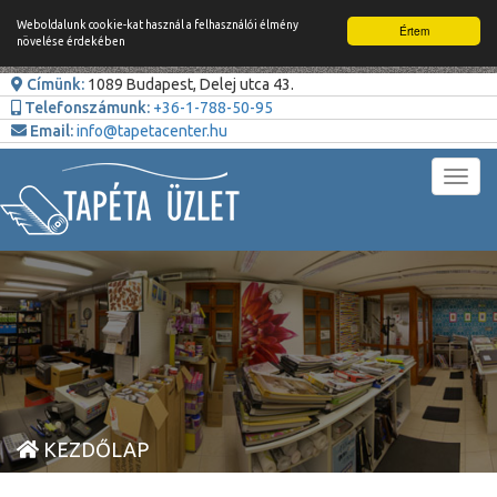
Weboldalunk cookie-kat használ a felhasználói élmény
Értem
növelése érdekében
Címünk:
1089 Budapest, Delej utca 43.
Telefonszámunk:
+36-1-788-50-95
Email:
info@tapetacenter.hu
Toggl
navig
KEZDŐLAP