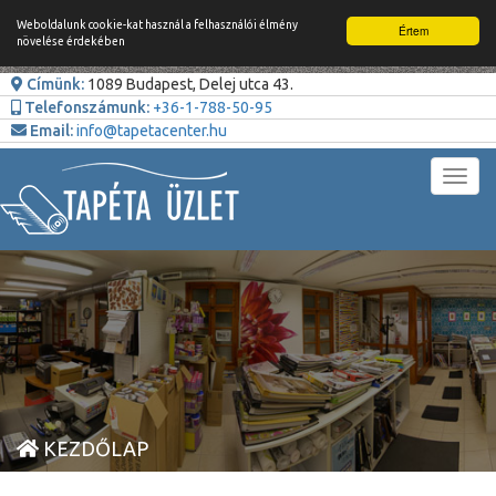
Weboldalunk cookie-kat használ a felhasználói élmény
Értem
növelése érdekében
Címünk:
1089 Budapest, Delej utca 43.
Telefonszámunk:
+36-1-788-50-95
Email:
info@tapetacenter.hu
Toggl
navig
KEZDŐLAP