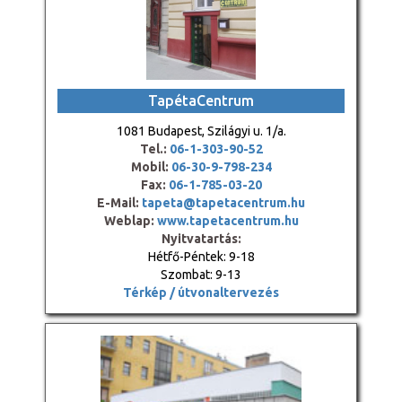
TapétaCentrum
1081 Budapest, Szilágyi u. 1/a.
Tel.:
06-1-303-90-52
Mobil:
06-30-9-798-234
Fax:
06-1-785-03-20
E-Mail:
tapeta@tapetacentrum.hu
Weblap:
www.tapetacentrum.hu
Nyitvatartás:
Hétfő-Péntek: 9-18
Szombat: 9-13
Térkép / útvonaltervezés