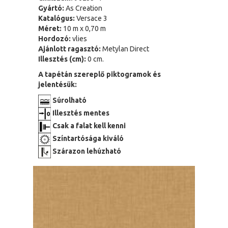
Gyártó:
As Creation
Katalógus:
Versace 3
Méret:
10 m x 0,70 m
Hordozó:
vlies
Ajánlott ragasztó:
Metylan Direct
Illesztés (cm):
0 cm.
A tapétán szereplő piktogramok és
jelentésük:
Súrolható
Illesztés mentes
Csak a falat kell kenni
Színtartósága kiváló
Szárazon lehúzható