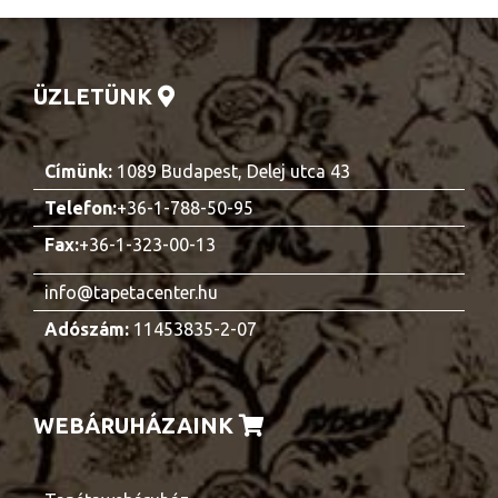
ÜZLETÜNK
Címünk:
1089 Budapest, Delej utca 43
Telefon:
+36-1-788-50-95
Fax:
+36-1-323-00-13
info@tapetacenter.hu
Adószám:
11453835-2-07
WEBÁRUHÁZAINK