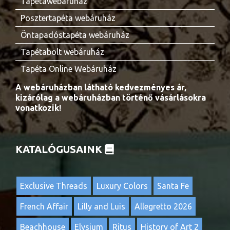
Tapétawebáruház
Posztertapéta webáruház
Öntapadóstapéta webáruház
Tapétabolt webáruház
Tapéta Online Webáruház
A webáruházban látható kedvezményes ár,
kizárólag a webáruházban történő vásárlásokra
vonatkozik!
KATALÓGUSAINK
Exclusive Threads
Luxury Colors
Santa Fe
French Affair
Lilly and Luis
Allegretto 2026
Beachhouse
Elysium
Ritus
History of Art 2