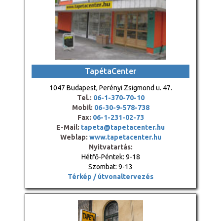
TapétaCenter
1047 Budapest, Perényi Zsigmond u. 47.
Tel.:
06-1-370-70-10
Mobil:
06-30-9-578-738
Fax:
06-1-231-02-73
E-Mail:
tapeta@tapetacenter.hu
Weblap:
www.tapetacenter.hu
Nyitvatartás:
Hétfő-Péntek: 9-18
Szombat: 9-13
Térkép / útvonaltervezés