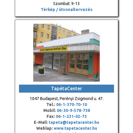
Szombat: 9-13
Térkép / útvonaltervezés
TapétaCenter
1047 Budapest, Perényi Zsigmond u. 47.
Tel.:
06-1-370-70-10
Mobil:
06-30-9-578-738
Fax:
06-1-231-02-73
E-Mail:
tapeta@tapetacenter.hu
Weblap:
www.tapetacenter.hu