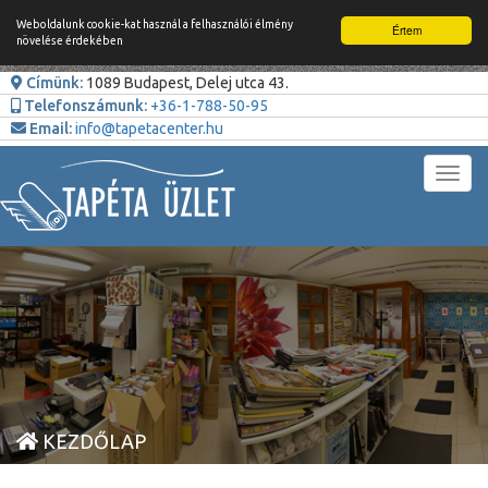
Weboldalunk cookie-kat használ a felhasználói élmény
Értem
növelése érdekében
Címünk:
1089 Budapest, Delej utca 43.
Telefonszámunk:
+36-1-788-50-95
Email:
info@tapetacenter.hu
Toggl
navig
KEZDŐLAP