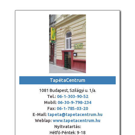
TapétaCentrum
1081 Budapest, Szilágyi u. 1/a.
Tel.:
06-1-303-90-52
Mobil:
06-30-9-798-234
Fax:
06-1-785-03-20
E-Mail:
tapeta@tapetacentrum.hu
Weblap:
www.tapetacentrum.hu
Nyitvatartás:
Hétfő-Péntek: 9-18