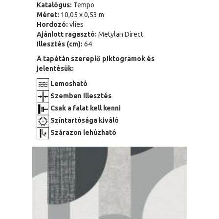
Katalógus:
Tempo
Méret:
10,05 x 0,53 m
Hordozó:
vlies
Ajánlott ragasztó:
Metylan Direct
Illesztés (cm):
64
A tapétán szereplő piktogramok és
jelentésük:
Lemosható
Szemben illesztés
Csak a falat kell kenni
Színtartósága kiváló
Szárazon lehúzható