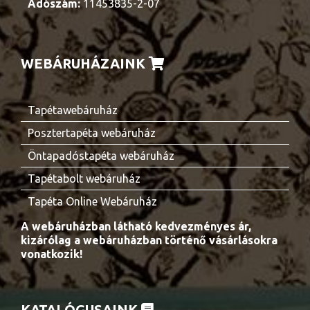
Adószám:
11453835-2-07
WEBÁRUHÁZAINK
Tapétawebáruház
Posztertapéta webáruház
Öntapadóstapéta webáruház
Tapétabolt webáruház
Tapéta Online Webáruház
A webáruházban látható kedvezményes ár,
kizárólag a webáruházban történő vásárlásokra
vonatkozik!
KATALÓGUSAINK